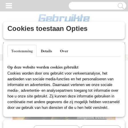
Cookies toestaan Opties
Inloggen
Registreren
UW WINKELWAGEN
Geen producten
(0)
Toestemming
Details
Over
Home
>
Gebruikte DVD's
>
Oorlogs DVD Gebruikt
>
Hart's War
Op deze website worden cookies gebruikt
(Gebruikt)
Cookies worden door ons gebruikt voor verkeersanalyse, het
aanbieden van sociale media-functies en het personaliseren van
informatie en advertenties. Daarnaast verlenen we onze sociale
media-, advertentie- en analysepartners toegang tot informatie over
hoe u onze site gebruikt. Zij kunnen deze informatie gebruiken in
combinatie met andere gegevens die zij mogelijk hebben verzameld
door uw gebruik van hun diensten of die u hen hebt verstrekt.