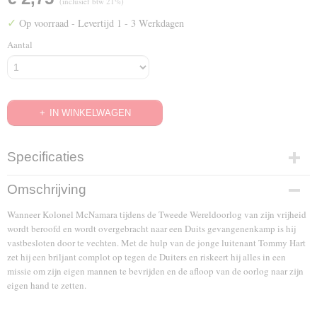
(inclusief btw 21%)
✓
Op voorraad
- Levertijd 1 - 3 Werkdagen
Aantal
IN WINKELWAGEN
Specificaties
EAN code
Omschrijving
8712626024811
Wanneer Kolonel McNamara tijdens de Tweede Wereldoorlog van zijn vrijheid
wordt beroofd en wordt overgebracht naar een Duits gevangenenkamp is hij
vastbesloten door te vechten. Met de hulp van de jonge luitenant Tommy Hart
zet hij een briljant complot op tegen de Duiters en riskeert hij alles in een
missie om zijn eigen mannen te bevrijden en de afloop van de oorlog naar zijn
eigen hand te zetten.