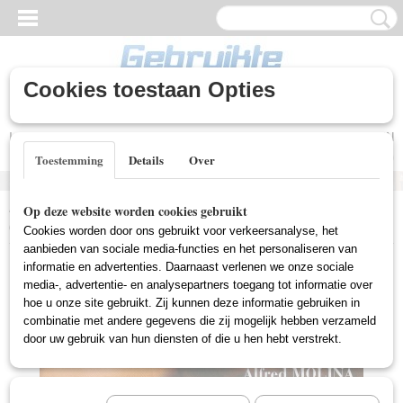
Cookies toestaan Opties
Inloggen
Registreren
UW WINKELWAGEN
Geen producten
(0)
Toestemming
Details
Over
Home
>
Gebruikte DVD's
>
Romantische DVD Gebruikt
>
Chocolat
Op deze website worden cookies gebruikt
(Gebruikt)
Cookies worden door ons gebruikt voor verkeersanalyse, het
aanbieden van sociale media-functies en het personaliseren van
informatie en advertenties. Daarnaast verlenen we onze sociale
media-, advertentie- en analysepartners toegang tot informatie over
hoe u onze site gebruikt. Zij kunnen deze informatie gebruiken in
combinatie met andere gegevens die zij mogelijk hebben verzameld
door uw gebruik van hun diensten of die u hen hebt verstrekt.