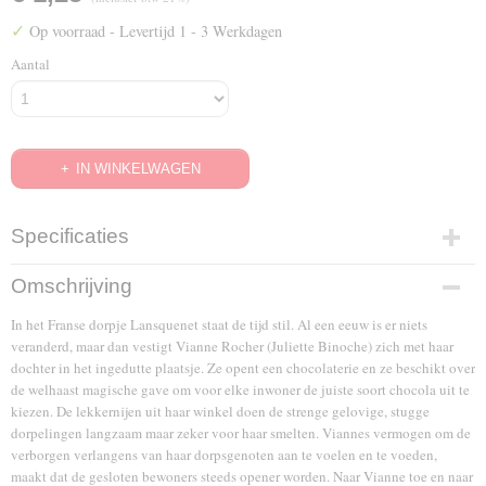
✓
Op voorraad
- Levertijd 1 - 3 Werkdagen
Aantal
IN WINKELWAGEN
Specificaties
EAN code
Omschrijving
8713045201456
In het Franse dorpje Lansquenet staat de tijd stil. Al een eeuw is er niets
veranderd, maar dan vestigt Vianne Rocher (Juliette Binoche) zich met haar
dochter in het ingedutte plaatsje. Ze opent een chocolaterie en ze beschikt over
de welhaast magische gave om voor elke inwoner de juiste soort chocola uit te
kiezen. De lekkernijen uit haar winkel doen de strenge gelovige, stugge
dorpelingen langzaam maar zeker voor haar smelten. Viannes vermogen om de
verborgen verlangens van haar dorpsgenoten aan te voelen en te voeden,
maakt dat de gesloten bewoners steeds opener worden. Naar Vianne toe en naar