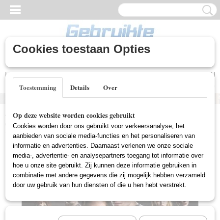
Cookies toestaan Opties
Inloggen
Registreren
UW WINKELWAGEN
Geen producten
(0)
Toestemming
Details
Over
Home
>
Gebruikte DVD's
>
Romantische DVD Gebruikt
>
Twilight
Op deze website worden cookies gebruikt
(Gebruikt)
Cookies worden door ons gebruikt voor verkeersanalyse, het
aanbieden van sociale media-functies en het personaliseren van
informatie en advertenties. Daarnaast verlenen we onze sociale
media-, advertentie- en analysepartners toegang tot informatie over
hoe u onze site gebruikt. Zij kunnen deze informatie gebruiken in
combinatie met andere gegevens die zij mogelijk hebben verzameld
door uw gebruik van hun diensten of die u hen hebt verstrekt.