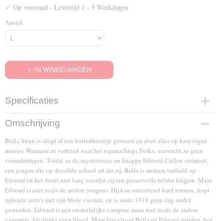
✓
Op voorraad
- Levertijd 1 - 3 Werkdagen
Aantal
IN WINKELWAGEN
Specificaties
EAN code
Omschrijving
5051888030943
Bella Swan is altijd al een buitenbeentje geweest en doet alles op haar eigen
manier. Wanneer ze verhuist naar het regenachtige Forks, verwacht ze geen
veranderingen. Totdat ze de mysterieuze en knappe Edward Cullen ontmoet,
een jongen die op dezelfde school zit als zij. Bella is meteen verliefd op
Edward en het duurt niet lang voordat zij een passievolle relatie krijgen. Maar
Edward is niet zoals de andere jongens. Hij kan ontzettend hard rennen, stopt
rijdende auto's met zijn blote vuisten, en is sinds 1918 geen dag ouder
geworden. Edward is een onsterfelijke vampier, maar niet zoals de andere
vampiers: hij drinkt geen bloed. Maar hoe closer Bella en Edward worden, hoe