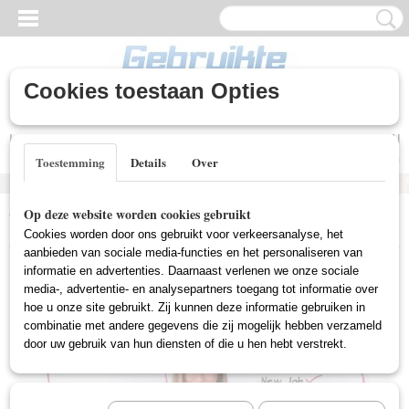
Cookies toestaan Opties
Inloggen
Registreren
UW WINKELWAGEN
Geen producten
(0)
Toestemming
Details
Over
Home
>
Gebruikte DVD's
>
Romantische DVD Gebruikt
>
New In
Op deze website worden cookies gebruikt
Town (Gebruikt)
Cookies worden door ons gebruikt voor verkeersanalyse, het
aanbieden van sociale media-functies en het personaliseren van
informatie en advertenties. Daarnaast verlenen we onze sociale
media-, advertentie- en analysepartners toegang tot informatie over
hoe u onze site gebruikt. Zij kunnen deze informatie gebruiken in
combinatie met andere gegevens die zij mogelijk hebben verzameld
door uw gebruik van hun diensten of die u hen hebt verstrekt.