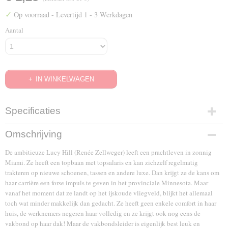
✓
Op voorraad
- Levertijd 1 - 3 Werkdagen
Aantal
IN WINKELWAGEN
Specificaties
EAN code
Omschrijving
8713045218515
De ambitieuze Lucy Hill (Renée Zellweger) leeft een prachtleven in zonnig
Miami. Ze heeft een topbaan met topsalaris en kan zichzelf regelmatig
trakteren op nieuwe schoenen, tassen en andere luxe. Dan krijgt ze de kans om
haar carrière een forse impuls te geven in het provinciale Minnesota. Maar
vanaf het moment dat ze landt op het ijskoude vliegveld, blijkt het allemaal
toch wat minder makkelijk dan gedacht. Ze heeft geen enkele comfort in haar
huis, de werknemers negeren haar volledig en ze krijgt ook nog eens de
vakbond op haar dak! Maar de vakbondsleider is eigenlijk best leuk en