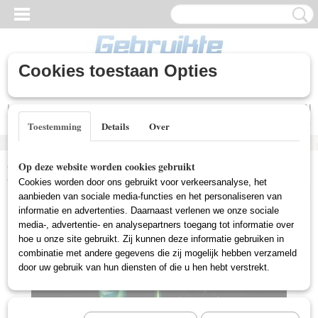
Cookies toestaan Opties
Inloggen
Registreren
UW WINKELWAGEN
Geen producten
(0)
Toestemming
Details
Over
Home
>
Gebruikte DVD's
>
Science Fiction DVD Gebruikt
>
Alien 4:
Op deze website worden cookies gebruikt
Resurrection (Gebruikt)
Cookies worden door ons gebruikt voor verkeersanalyse, het
aanbieden van sociale media-functies en het personaliseren van
informatie en advertenties. Daarnaast verlenen we onze sociale
media-, advertentie- en analysepartners toegang tot informatie over
hoe u onze site gebruikt. Zij kunnen deze informatie gebruiken in
combinatie met andere gegevens die zij mogelijk hebben verzameld
door uw gebruik van hun diensten of die u hen hebt verstrekt.