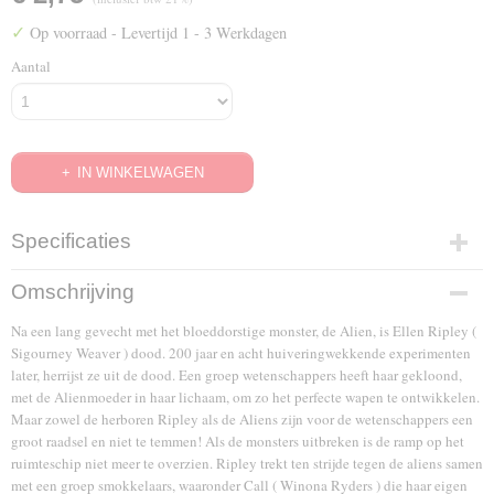
✓
Op voorraad
- Levertijd 1 - 3 Werkdagen
Aantal
IN WINKELWAGEN
Specificaties
EAN code
Omschrijving
8712626001195
Na een lang gevecht met het bloeddorstige monster, de Alien, is Ellen Ripley (
Sigourney Weaver ) dood. 200 jaar en acht huiveringwekkende experimenten
later, herrijst ze uit de dood. Een groep wetenschappers heeft haar gekloond,
met de Alienmoeder in haar lichaam, om zo het perfecte wapen te ontwikkelen.
Maar zowel de herboren Ripley als de Aliens zijn voor de wetenschappers een
groot raadsel en niet te temmen! Als de monsters uitbreken is de ramp op het
ruimteschip niet meer te overzien. Ripley trekt ten strijde tegen de aliens samen
met een groep smokkelaars, waaronder Call ( Winona Ryders ) die haar eigen