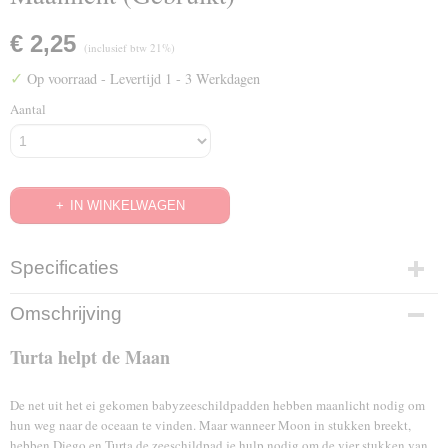
€ 2,25
(inclusief btw 21%)
✓
Op voorraad
- Levertijd 1 - 3 Werkdagen
Aantal
IN WINKELWAGEN
Specificaties
EAN code
Omschrijving
8714865505397
Turta helpt de Maan
De net uit het ei gekomen babyzeeschildpadden hebben maanlicht nodig om
hun weg naar de oceaan te vinden. Maar wanneer Moon in stukken breekt,
hebben Diego en Turta de zeeschildpad je hulp nodig om de vier stukken van