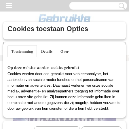
Cookies toestaan Opties
Inloggen
Registreren
UW WINKELWAGEN
Geen producten
(0)
Toestemming
Details
Over
Home
>
Gebruikte DVD's
>
Tekenfilm DVD Gebruikt
>
Go Diego Go
Op deze website worden cookies gebruikt
- Avontuur In Het Maanlicht (Gebruikt)
Cookies worden door ons gebruikt voor verkeersanalyse, het
aanbieden van sociale media-functies en het personaliseren van
informatie en advertenties. Daarnaast verlenen we onze sociale
media-, advertentie- en analysepartners toegang tot informatie over
hoe u onze site gebruikt. Zij kunnen deze informatie gebruiken in
combinatie met andere gegevens die zij mogelijk hebben verzameld
door uw gebruik van hun diensten of die u hen hebt verstrekt.