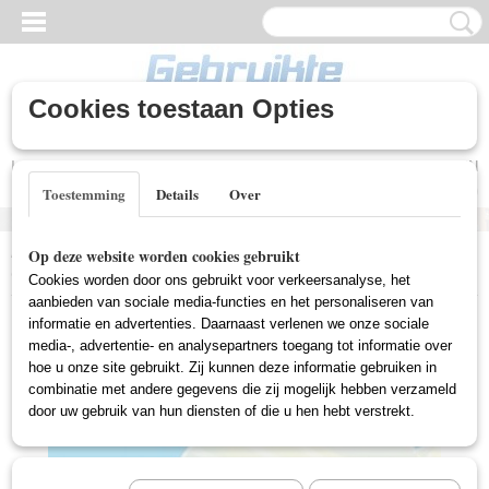
Cookies toestaan Opties
Inloggen
Registreren
UW WINKELWAGEN
Geen producten
(0)
Toestemming
Details
Over
Home
>
Gebruikte DVD's
>
Tekenfilm DVD Gebruikt
>
Maya De Bij
Op deze website worden cookies gebruikt
6 (Gebruikt)
Cookies worden door ons gebruikt voor verkeersanalyse, het
aanbieden van sociale media-functies en het personaliseren van
informatie en advertenties. Daarnaast verlenen we onze sociale
media-, advertentie- en analysepartners toegang tot informatie over
hoe u onze site gebruikt. Zij kunnen deze informatie gebruiken in
combinatie met andere gegevens die zij mogelijk hebben verzameld
door uw gebruik van hun diensten of die u hen hebt verstrekt.