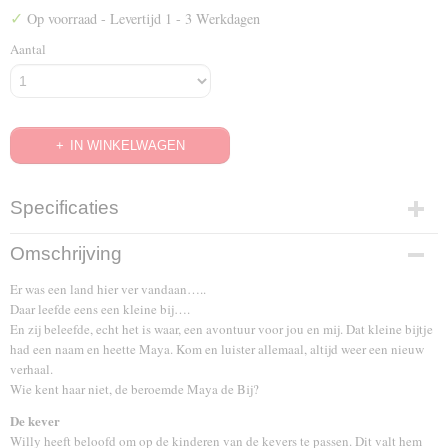
✓
Op voorraad
- Levertijd 1 - 3 Werkdagen
Aantal
IN WINKELWAGEN
Specificaties
EAN code
Omschrijving
8717662558269
Er was een land hier ver vandaan…..
Daar leefde eens een kleine bij….
En zij beleefde, echt het is waar, een avontuur voor jou en mij. Dat kleine bijtje
had een naam en heette Maya. Kom en luister allemaal, altijd weer een nieuw
verhaal.
Wie kent haar niet, de beroemde Maya de Bij?
De kever
Willy heeft beloofd om op de kinderen van de kevers te passen. Dit valt hem