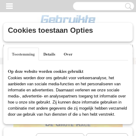
Cookies toestaan Opties
Inloggen
Registreren
UW WINKELWAGEN
Geen producten
(0)
Toestemming
Details
Over
Home
>
Gebruikte DVD's
>
Tekenfilm DVD Gebruikt
>
Little Cars,
Op deze website worden cookies gebruikt
The - In De Grote Race (Gebruikt)
Cookies worden door ons gebruikt voor verkeersanalyse, het
aanbieden van sociale media-functies en het personaliseren van
informatie en advertenties. Daarnaast verlenen we onze sociale
media-, advertentie- en analysepartners toegang tot informatie over
hoe u onze site gebruikt. Zij kunnen deze informatie gebruiken in
combinatie met andere gegevens die zij mogelijk hebben verzameld
door uw gebruik van hun diensten of die u hen hebt verstrekt.