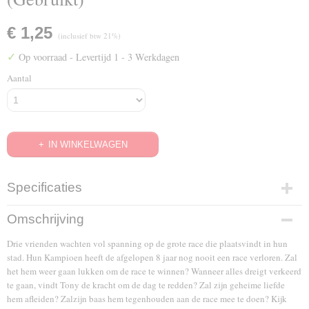
€ 1,25
(inclusief btw 21%)
✓
Op voorraad
- Levertijd 1 - 3 Werkdagen
Aantal
IN WINKELWAGEN
Specificaties
EAN code
Omschrijving
8716051014942
Drie vrienden wachten vol spanning op de grote race die plaatsvindt in hun
stad. Hun Kampioen heeft de afgelopen 8 jaar nog nooit een race verloren. Zal
het hem weer gaan lukken om de race te winnen? Wanneer alles dreigt verkeerd
te gaan, vindt Tony de kracht om de dag te redden? Zal zijn geheime liefde
hem afleiden? Zalzijn baas hem tegenhouden aan de race mee te doen? Kijk