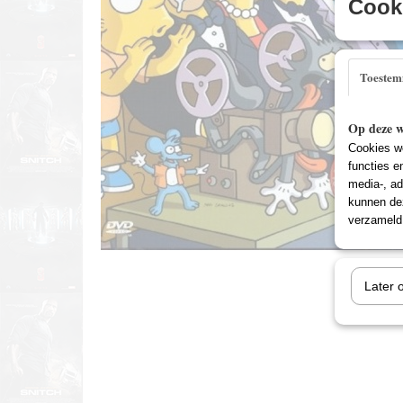
Cooki
Toeste
Op deze w
Cookies wo
functies e
media-, ad
kunnen dez
verzameld 
Later 