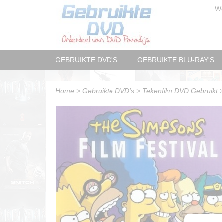
W
GEBRUIKTE DVD'S
GEBRUIKTE BLU-RAY'S
Home
>
Gebruikte DVD's
>
Tekenfilm DVD Gebruikt