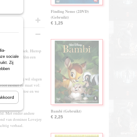
Finding Nemo (2DVD)
(Gebruikt)
€ 1,25
ia-
m slechte kritiek. Hierop
nze sociale
maakt van de film een
ikt. Zij
hebben
t leren als hij wil slagen
s voor Homer de maat vol:
ft uiteindelijk toe en we
akkoord
Bambi (Gebruikt)
eld. Met onder andere
€ 2,25
 hond van dominee Lovejoy
chtig verhaal.