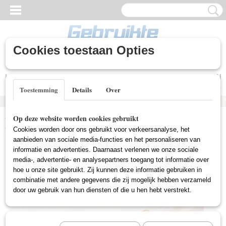
Cookies toestaan Opties
Inloggen
Registreren
UW WINKELWAGEN
Geen producten
(0)
Toestemming
Details
Over
Home
>
Gebruikte DVD's
>
Tekenfilm DVD Gebruikt
>
Avatar: De
Op deze website worden cookies gebruikt
Legende Van Aang - Natie 1: Water (Deel 1) (Gebruikt)
Cookies worden door ons gebruikt voor verkeersanalyse, het
aanbieden van sociale media-functies en het personaliseren van
informatie en advertenties. Daarnaast verlenen we onze sociale
media-, advertentie- en analysepartners toegang tot informatie over
hoe u onze site gebruikt. Zij kunnen deze informatie gebruiken in
combinatie met andere gegevens die zij mogelijk hebben verzameld
door uw gebruik van hun diensten of die u hen hebt verstrekt.