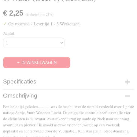
€ 2,25
(inclusief btw 21%)
✓
Op voorraad
- Levertijd 1 - 3 Werkdagen
Aantal
IN WINKELWAGEN
Specificaties
EAN code
Omschrijving
8714865553077
Een hele tijd geleden……….was de macht over de wereld verdeeld over 4 grote
naties; Aarde, Vuur, Water en Lucht. De enige die controle heeft over alle vier
de elementen is de Avatar. Avatar keert terug op aarde op zoek naar spanning,
avontuur en plezier! Hij maakt nieuwe vrienden, wordt op een voetstuk
geplaatst en achtervolgd door de Vuurnatie... Kan Aang zijn lotsbestemming