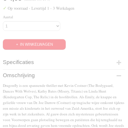
✓
Op voorraad
- Levertijd 1 - 3 Werkdagen
Aantal
IN WINKELWAGEN
Specificaties
EAN code
Omschrijving
8711875947735
Dragonfly is een spannende thriller met Kevin Costner (The Bodyguard,
Dances With Wolves), Kathy Bates (Misery, Titanic) en Linda Hunt
(Kindergarten Cop, The Relic) in de hoofdrollen. Als Emily, de knappe en
geliefde vrouw van Dr. Joe Darrow (Costner) op tragische wijze omkomt tijdens
een missie als kinderarts in het oerwoud van Zuid-Amerika, stort Joe zich op
zijn werk in het ziekenhuis. Al gauw doen zich mysterieuze gebeurtenissen
voor. Voorwerpen gaan plotseling bewegen en patiënten die hij terughaald na
een bijna-dood ervaring geven hem vreemde opdrachten. Ook wordt Joe steeds