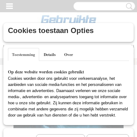
Cookies toestaan Opties
Inloggen
Registreren
UW WINKELWAGEN
Geen producten
(0)
Toestemming
Details
Over
Home
>
Gebruikte DVD's
>
Thriller DVD Gebruikt
>
Dragonfly
Op deze website worden cookies gebruikt
(Gebruikt)
Cookies worden door ons gebruikt voor verkeersanalyse, het
aanbieden van sociale media-functies en het personaliseren van
informatie en advertenties. Daarnaast verlenen we onze sociale
media-, advertentie- en analysepartners toegang tot informatie over
hoe u onze site gebruikt. Zij kunnen deze informatie gebruiken in
combinatie met andere gegevens die zij mogelijk hebben verzameld
door uw gebruik van hun diensten of die u hen hebt verstrekt.