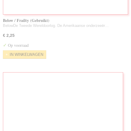
Below / Frailty (Gebruikt)
BelowDe Tweede Wereldoorlog. De Amerikaanse onderzeeër…
€ 2,25
✓
Op voorraad
IN WINKELWAGEN