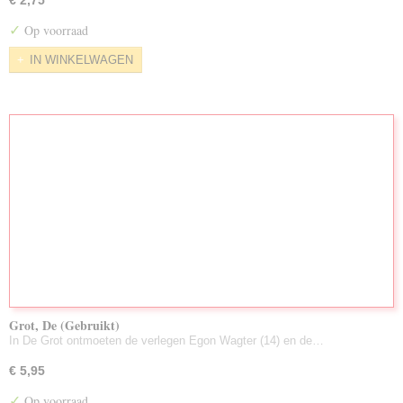
€ 2,75
✓
Op voorraad
IN WINKELWAGEN
Grot, De (Gebruikt)
In De Grot ontmoeten de verlegen Egon Wagter (14) en de…
€ 5,95
✓
Op voorraad