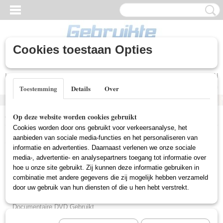
Cookies toestaan Opties
Inloggen
Registreren
UW WINKELWAGEN
Geen producten
(0)
Toestemming
Details
Over
Home
>
Gebruikte DVD's
>
Thriller DVD Gebruikt
Op deze website worden cookies gebruikt
Cookies worden door ons gebruikt voor verkeersanalyse, het
Gebruikte DVD's
aanbieden van sociale media-functies en het personaliseren van
informatie en advertenties. Daarnaast verlenen we onze sociale
media-, advertentie- en analysepartners toegang tot informatie over
hoe u onze site gebruikt. Zij kunnen deze informatie gebruiken in
Actie DVD Gebruikt
combinatie met andere gegevens die zij mogelijk hebben verzameld
Box Sets Gebruikt
door uw gebruik van hun diensten of die u hen hebt verstrekt.
Comedy DVD Gebruikt
Documentaire DVD Gebruikt
Drama DVD Gebruikt