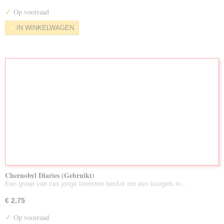
Nieuw Toegevoegd/Voorraad Aug. 2026
✓
Op voorraad
LuisterBoeken Gebruikt
IN WINKELWAGEN
Zeldzame DVD's
Partijen Gebruikte DVD's
Chernobyl Diaries (Gebruikt)
Een groep van zes jonge toeristen besluit om een tourgids in…
€ 2,75
✓
Op voorraad