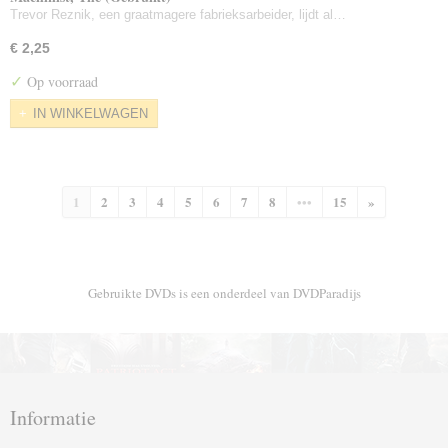
Trevor Reznik, een graatmagere fabrieksarbeider, lijdt al…
€ 2,25
✓
Op voorraad
IN WINKELWAGEN
1
2
3
4
5
6
7
8
•••
15
»
Gebruikte DVDs is een onderdeel van DVDParadijs
Informatie