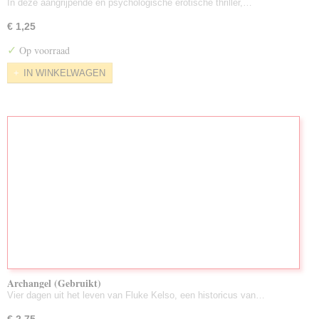
In deze aangrijpende en psychologische erotische thriller,…
€ 1,25
✓
Op voorraad
IN WINKELWAGEN
Archangel (Gebruikt)
Vier dagen uit het leven van Fluke Kelso, een historicus van…