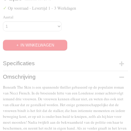
✓
Op voorraad
- Levertijd 1 - 3 Werkdagen
Aantal
IN WINKELWAGEN
Specificaties
EAN code
Omschrijving
8713053008399
Beneath The Skin is een spannende thriller gebaseerd op de populaire roman
van Nicci French. In de broeiende hitte van een Londense zomer achtervolgt
iemand drie vrouwen. De vrouwen kennen elkaar niet, en weten dus ook niet
van elkaar dat ze gestalked worden. Het enige gemeenschappelijke dat de
vrouwen bindt is het feit dat de stalker, die hun intiemste momenten en iedere
beweging kent, er op uit is onder hun huid te kruipen, zelfs als hij hier voor
moet moorden! Nadia twijfelt aan de bekwaamheid van de politie om haar te
beschermen, en neemt het recht in eigen hand. Als ze verder graaft in het leven