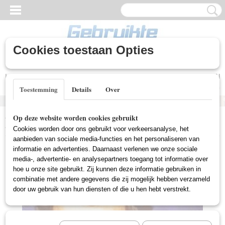
Cookies toestaan Opties
Inloggen
Registreren
UW WINKELWAGEN
Geen producten
(0)
Toestemming
Details
Over
Home
>
Gebruikte DVD's
>
T.V. Series Gebruikt
>
Magnum P.I. -
Op deze website worden cookies gebruikt
Best Of (Gebruikt)
Cookies worden door ons gebruikt voor verkeersanalyse, het
aanbieden van sociale media-functies en het personaliseren van
informatie en advertenties. Daarnaast verlenen we onze sociale
media-, advertentie- en analysepartners toegang tot informatie over
hoe u onze site gebruikt. Zij kunnen deze informatie gebruiken in
combinatie met andere gegevens die zij mogelijk hebben verzameld
door uw gebruik van hun diensten of die u hen hebt verstrekt.