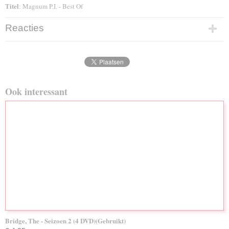
Titel
: Magnum P.I. - Best Of
Reacties
Ook interessant
Bridge, The - Seizoen 2 (4 DVD)(Gebruikt)