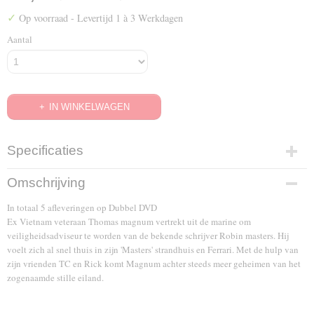
✓
Op voorraad
- Levertijd 1 à 3 Werkdagen
Aantal
IN WINKELWAGEN
Specificaties
EAN code
Omschrijving
5050582113198
In totaal 5 afleveringen op Dubbel DVD
Ex Vietnam veteraan Thomas magnum vertrekt uit de marine om
veiligheidsadviseur te worden van de bekende schrijver Robin masters. Hij
voelt zich al snel thuis in zijn 'Masters' strandhuis en Ferrari. Met de hulp van
zijn vrienden TC en Rick komt Magnum achter steeds meer geheimen van het
zogenaamde stille eiland.