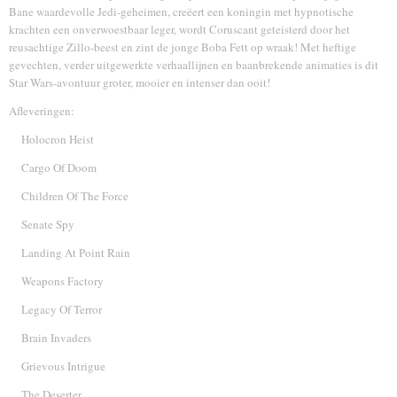
Bane waardevolle Jedi-geheimen, creëert een koningin met hypnotische
krachten een onverwoestbaar leger, wordt Coruscant geteisterd door het
reusachtige Zillo-beest en zint de jonge Boba Fett op wraak! Met heftige
gevechten, verder uitgewerkte verhaallijnen en baanbrekende animaties is dit
Star Wars-avontuur groter, mooier en intenser dan ooit!
Afleveringen:
Holocron Heist
Cargo Of Doom
Children Of The Force
Senate Spy
Landing At Point Rain
Weapons Factory
Legacy Of Terror
Brain Invaders
Grievous Intrigue
The Deserter