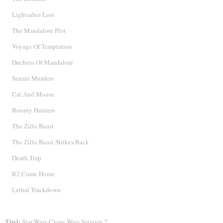
Lightsaber Lost
The Mandalore Plot
Voyage Of Temptation
Duchess Of Mandalore
Senate Murders
Cat And Mouse
Bounty Hunters
The Zillo Beast
The Zillo Beast Strikes Back
Death Trap
R2 Come Home
Lethal Trackdown
Titel:
Star Wars:Clone Wars Seizoen 2