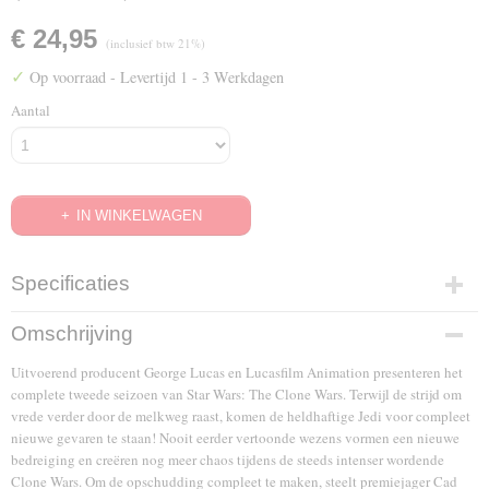
€ 24,95
(inclusief btw 21%)
✓
Op voorraad
- Levertijd 1 - 3 Werkdagen
Aantal
IN WINKELWAGEN
Specificaties
EAN code
Omschrijving
5051888062791
Uitvoerend producent George Lucas en Lucasfilm Animation presenteren het
complete tweede seizoen van Star Wars: The Clone Wars. Terwijl de strijd om
vrede verder door de melkweg raast, komen de heldhaftige Jedi voor compleet
nieuwe gevaren te staan! Nooit eerder vertoonde wezens vormen een nieuwe
bedreiging en creëren nog meer chaos tijdens de steeds intenser wordende
Clone Wars. Om de opschudding compleet te maken, steelt premiejager Cad