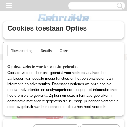
Cookies toestaan Opties
Inloggen
Registreren
UW WINKELWAGEN
Geen producten
(0)
Toestemming
Details
Over
Home
>
Gebruikte DVD's
>
Zeldzame DVD's
>
Star Wars:Clone
Op deze website worden cookies gebruikt
Wars Seizoen 2 (Gebruikt)
Cookies worden door ons gebruikt voor verkeersanalyse, het
aanbieden van sociale media-functies en het personaliseren van
informatie en advertenties. Daarnaast verlenen we onze sociale
media-, advertentie- en analysepartners toegang tot informatie over
hoe u onze site gebruikt. Zij kunnen deze informatie gebruiken in
combinatie met andere gegevens die zij mogelijk hebben verzameld
door uw gebruik van hun diensten of die u hen hebt verstrekt.