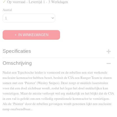
✓
Op voorraad
- Levertijd 1 - 3 Werkdagen
Aantal
IN WINKELWAGEN
Specificaties
EAN code
Omschrijving
8712609052282
Nadat een Tsjechische leider is vermoord en de rebellen een niet werkende
nucleaire kernreactor hebben bezet, besluit de CIA een Ranger Team te sturen
samen met een ‘Painter’ (Wesley Snipes). Deze zorgt er middels laserstralen
voor dat een doel zichtbaar wordt, zodat het leger het doel makkelijker kan
vernietigen. Maar de missie verloopt wel erg makkelijk en het blijkt dat de CIA
in een val is gelokt om een volledig operationele kernreactor te vernietigen.
Als de ‘Painter’ door de rebellen gevangen wordt genomen lijkt een nucleaire
ramp onafwendbaar...