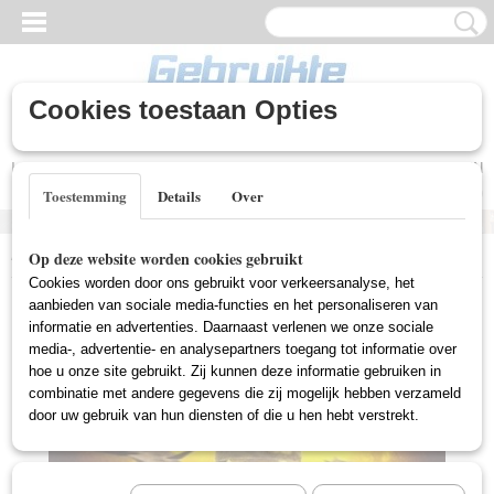
Cookies toestaan Opties
Inloggen
Registreren
UW WINKELWAGEN
Geen producten
(0)
Toestemming
Details
Over
Home
>
Nieuwe DVD's
>
Aktie (Nieuw)
>
Marksman, The (Nieuw)
Op deze website worden cookies gebruikt
Cookies worden door ons gebruikt voor verkeersanalyse, het
aanbieden van sociale media-functies en het personaliseren van
informatie en advertenties. Daarnaast verlenen we onze sociale
media-, advertentie- en analysepartners toegang tot informatie over
hoe u onze site gebruikt. Zij kunnen deze informatie gebruiken in
combinatie met andere gegevens die zij mogelijk hebben verzameld
door uw gebruik van hun diensten of die u hen hebt verstrekt.