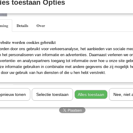
es toestaan Opties
IN WINKELWAGEN
Specificaties
mming
Details
Over
EAN code
8713053130243
Omschrijving
ebsite worden cookies gebruikt
De productie Encounter in the third Dimension van "nWave Pictures" is een 
rden door ons gebruikt voor verkeersanalyse, het aanbieden van sociale med
keuken van 3-D Films.
n het personaliseren van informatie en advertenties. Daarnaast verlenen we o
vertentie- en analysepartners toegang tot informatie over hoe u onze site gebru
e informatie gebruiken in combinatie met andere gegevens die zij mogelijk 
Titel
: 3D Encounter - Imax
door uw gebruik van hun diensten of die u hen hebt verstrekt.
Reacties
opnieuw tonen
Selectie toestaan
Alles toestaan
Nee, niet 