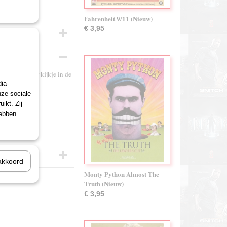
Fahrenheit 9/11 (Nieuw)
€ 3,95
revolutionair kijkje in de
ia-
nze sociale
ikt. Zij
hebben
akkoord
Monty Python Almost The
Truth (Nieuw)
€ 3,95