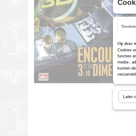
Cooki
Toeste
Op deze w
Cookies wo
functies e
media-, ad
kunnen dez
verzameld 
Later 