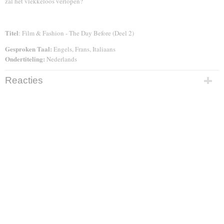
zal het vlekkeloos verlopen?
Titel
: Film & Fashion - The Day Before (Deel 2)
Gesproken Taal:
Engels, Frans, Italiaans
Ondertiteling:
Nederlands
Reacties
Ook interessant