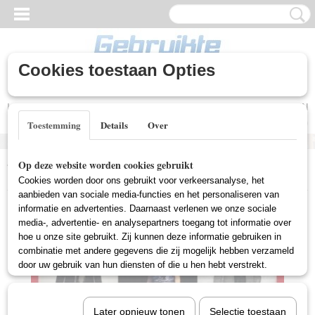
Cookies toestaan Opties
Inloggen
Registreren
UW WINKELWAGEN
Geen producten
(0)
Toestemming
Details
Over
Home
>
Nieuwe DVD's
>
Documentaire (Nieuw)
>
Film & Fashion -
Op deze website worden cookies gebruikt
The Day Before (Deel 2) (Nieuw)
Cookies worden door ons gebruikt voor verkeersanalyse, het
aanbieden van sociale media-functies en het personaliseren van
informatie en advertenties. Daarnaast verlenen we onze sociale
media-, advertentie- en analysepartners toegang tot informatie over
hoe u onze site gebruikt. Zij kunnen deze informatie gebruiken in
combinatie met andere gegevens die zij mogelijk hebben verzameld
door uw gebruik van hun diensten of die u hen hebt verstrekt.
Later opnieuw tonen
Selectie toestaan