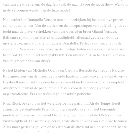
van hun creative leven: de dag (en vaak de nacht) voor de modeshow. Welkom
in de verborgen wereld van de luxe mode!
Niet eerder liet Donatella Versace iemand meekijken bij het creatieve proces
achter de schermen. Van de ateliers en de doorpassingen van de kleding tot een
tocht naar de privé-vertrekken van haar overleden broer Gianni Versace.
Italiaanse rijkdom, fantasie en uitbundigheid: allemaal gedreven door de
mysterieuze, maar opvallend fragiele Donatella. Perfect vakmanschap is de
sleutel tot Versaces succes, maar in de huidige tijden van economische crisis
heeft ook Donatella het niet makkelijk. Een intense blik in het leven van een
van de grootste fashion diva's.
Na het kleden van Michelle Obama en Carolyn Bessette-Kennedy is Narciso
Rodriguez een van de meest gevraagde haute couture ontwerpers van Amerika.
Hij streeft naar absolute perfectie en verwacht niets anders van zijn compleet
overwerkte team in de paar uren die resten voor de lancering van de
najaarscollectie. Er is maar één regel: absolute perfectie!
Nina Ricci, bekend van het wereldberoemde parfum L'Air du Temps, heeft
zojuist de getalenteerde Peter Copping aangetrokken om het beroemde
modelabel opnieuw in de markt te zetten, beginnend met de DNA van haar
vrouwelijkheid. Dit wordt zijn eerste grote show en kans om zijn visie te tonen.
Alles moet perfect zijn: van de lokatie van de show tot aan de schoenen. Maar