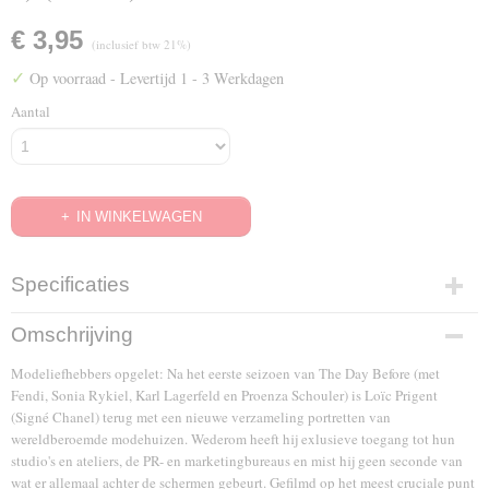
€ 3,95
(inclusief btw 21%)
✓
Op voorraad
- Levertijd 1 - 3 Werkdagen
Aantal
IN WINKELWAGEN
Specificaties
EAN code
Omschrijving
8717249479727
Modeliefhebbers opgelet: Na het eerste seizoen van The Day Before (met
Fendi, Sonia Rykiel, Karl Lagerfeld en Proenza Schouler) is Loïc Prigent
(Signé Chanel) terug met een nieuwe verzameling portretten van
wereldberoemde modehuizen. Wederom heeft hij exlusieve toegang tot hun
studio's en ateliers, de PR- en marketingbureaus en mist hij geen seconde van
wat er allemaal achter de schermen gebeurt. Gefilmd op het meest cruciale punt