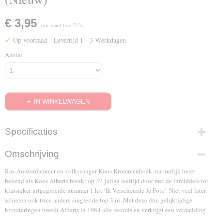
€ 3,95
(inclusief btw 21%)
✓
Op voorraad
- Levertijd 1 - 3 Werkdagen
Aantal
IN WINKELWAGEN
Specificaties
EAN code
Omschrijving
7321932032376
Ras-Amsterdammer en volkszanger Koos Krommenhoek, natuurlijk beter
bekend als Koos Alberts breekt op 37-jarige leeftijd door met de inmiddels tot
klassieker uitgegroeide nummer 1 hit ‘Ik Verscheurde Je Foto’. Niet veel later
schieten ook twee andere singles de top 3 in. Met deze drie gelijktijdige
hitnoteringen breekt Alberts in 1984 alle records en verkrijgt een vermelding