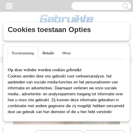
Cookies toestaan Opties
Inloggen
Registreren
UW WINKELWAGEN
Geen producten
(0)
Toestemming
Details
Over
Home
>
Nieuwe DVD's
>
Documentaire (Nieuw)
>
Koos Alberts -
Op deze website worden cookies gebruikt
Vechten Voor Geluk (Nieuw)
Cookies worden door ons gebruikt voor verkeersanalyse, het
aanbieden van sociale media-functies en het personaliseren van
informatie en advertenties. Daarnaast verlenen we onze sociale
media-, advertentie- en analysepartners toegang tot informatie over
hoe u onze site gebruikt. Zij kunnen deze informatie gebruiken in
combinatie met andere gegevens die zij mogelijk hebben verzameld
door uw gebruik van hun diensten of die u hen hebt verstrekt.