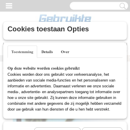
Cookies toestaan Opties
Inloggen
Registreren
UW WINKELWAGEN
Geen producten
(0)
Toestemming
Details
Over
Home
>
Nieuwe DVD's
>
Drama (Nieuw)
>
Descendants, The
Op deze website worden cookies gebruikt
(Nieuw)
Cookies worden door ons gebruikt voor verkeersanalyse, het
aanbieden van sociale media-functies en het personaliseren van
informatie en advertenties. Daarnaast verlenen we onze sociale
media-, advertentie- en analysepartners toegang tot informatie over
hoe u onze site gebruikt. Zij kunnen deze informatie gebruiken in
combinatie met andere gegevens die zij mogelijk hebben verzameld
door uw gebruik van hun diensten of die u hen hebt verstrekt.