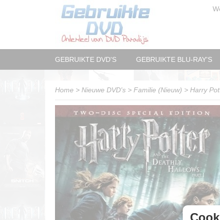
W
GEBRUIKTE DVD'S
GEBRUIKTE BLU-RAY'S
Home
>
Nieuwe DVD's
>
Familie (Nieuw)
>
Harry Pot
Cooki