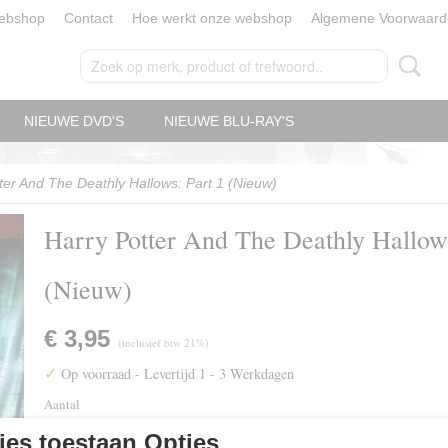
ebshop
Contact
Hoe werkt onze webshop
Algemene Voorwaard
NIEUWE DVD'S
NIEUWE BLU-RAY'S
ter And The Deathly Hallows: Part 1 (Nieuw)
Harry Potter And The Deathly Hallows
(Nieuw)
€ 3,95
(inclusief btw 21%)
✓
Op voorraad
- Levertijd 1 - 3 Werkdagen
Aantal
es toestaan Opties