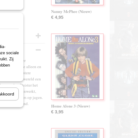
Nanny McPhee (Nieuw)
€ 4,95
ia-
nze sociale
ikt. Zij
t geheim achter
hebben
lementen. Nu ze alleen en
… maar de Duistere
is de tovenaarswereld een
eer van het Duister het
n die hem tegenwerkt,
akkoord
alle Dooddoeners op jagen.
brengen... levend.
Home Alone 3 (Nieuw)
€ 3,95