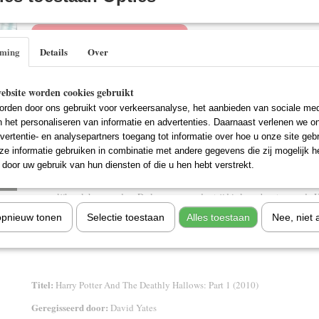
IN WINKELWAGEN
mming
Details
Over
Specificaties
ebsite worden cookies gebruikt
EAN code
5051888073636
rden door ons gebruikt voor verkeersanalyse, het aanbieden van sociale med
Omschrijving
n het personaliseren van informatie en advertenties. Daarnaast verlenen we o
vertentie- en analysepartners toegang tot informatie over hoe u onze site gebru
Harry, Ron en Hermelien beginnen aan hun levensgevaarlijke missie om he
e informatie gebruiken in combinatie met andere gegevens die zij mogelijk 
Voldemorts onsterfelijkheid en macht te vinden en vernietigen - de Gruzie
door uw gebruik van hun diensten of die u hen hebt verstrekt.
op de vlucht zijn, moeten de vrienden meer dan ooit op elkaar vertrouwen
Krachten die hen omgeven, dreigen hen uit elkaar te drijven. Ondertussen 
gevaarlijke plek geworden. De lang gevreesde strijd is losgebarsten nu de H
Ministerie van Toverkunst en zelfs Zweinstein heeft overgenomen. Iederee
opnieuw tonen
Selectie toestaan
Alles toestaan
Nee, niet 
wordt geterroriseerd en gearresteerd. De Uitverkorene is nu de prooi waar 
Ze hebben de opdracht gekregen Harry op te pakken en naar Voldemort te 
Titel:
Harry Potter And The Deathly Hallows: Part 1 (2010)
Geregisseerd door:
David Yates