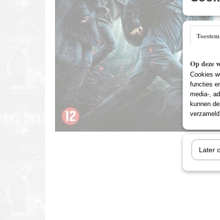
Toeste
Op deze w
Cookies wo
functies e
media-, ad
kunnen dez
verzameld 
Later 