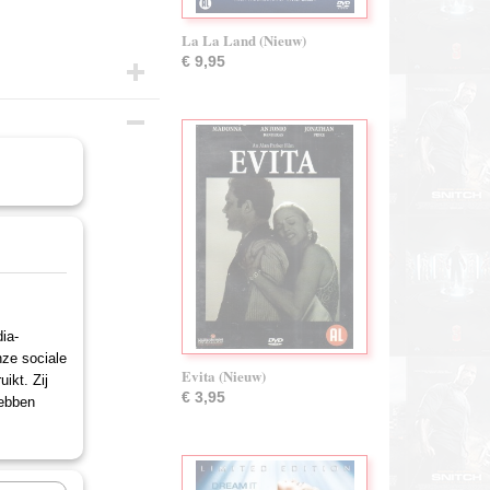
La La Land (Nieuw)
€ 9,95
ia-
nze sociale
Evita (Nieuw)
ikt. Zij
€ 3,95
hebben