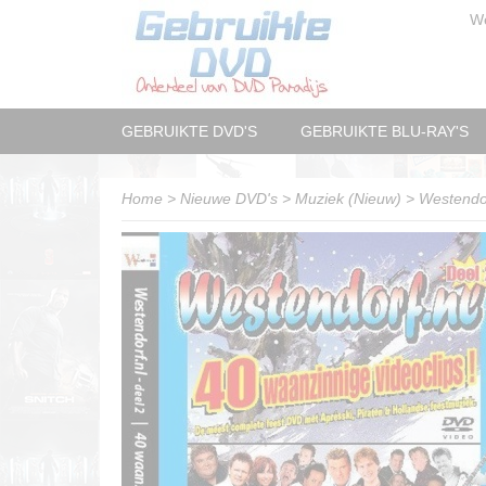
W
GEBRUIKTE DVD'S
GEBRUIKTE BLU-RAY'S
Home
>
Nieuwe DVD's
>
Muziek (Nieuw)
>
Westendor