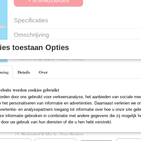
IN WINKELWAGEN
Specificaties
EAN code
8714069044531
Omschrijving
es toestaan Opties
.1. Honderdduizend Jaren - Elz Bakker & Stefan Storm
.2. Och Was Ik Maar - Rob Ronalds
.3. Niet Zo Lelijk Kijken - Danny Nicolay
.4. Cést La Vie - Peter Beense
.5. He Holadijee - Leo Nardell
mming
Details
Over
.6. Hier Voel Ik Me Thuis - De Sunny Boys
.7. Supergave Tijd - René Karst
ebsite worden cookies gebruikt
.8. Cheerio - Mulder & Mulder
.9. Bella Marie - Antonio
rden door ons gebruikt voor verkeersanalyse, het aanbieden van sociale med
.10. Vliegend Hert - The Happy Hour Crew
n het personaliseren van informatie en advertenties. Daarnaast verlenen we o
.11. Op M'n Gemakkie - Rocky
vertentie- en analysepartners toegang tot informatie over hoe u onze site gebru
.12. 't Moet Niet Gekker Worden - Ronnie Ronaldo
e informatie gebruiken in combinatie met andere gegevens die zij mogelijk 
.13. In De Blote Kont - De Lawineboy En Mooi Wark
door uw gebruik van hun diensten of die u hen hebt verstrekt.
.14. Ik Dacht Dat Ik Jou Vergeten Kon - Bouke
.15. Westendorf Ik Mis Je - Toon Wouters
.16. Weerzien - 2-Force