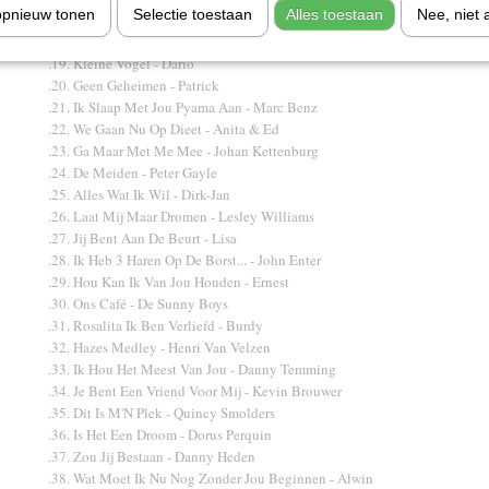
opnieuw tonen
Selectie toestaan
Alles toestaan
Nee, niet 
.17. O Marian - Denans
.18. Cowboys En Indianen - De Dikdakkers
.19. Kleine Vogel - Dario
.20. Geen Geheimen - Patrick
.21. Ik Slaap Met Jou Pyama Aan - Marc Benz
.22. We Gaan Nu Op Dieet - Anita & Ed
.23. Ga Maar Met Me Mee - Johan Kettenburg
.24. De Meiden - Peter Gayle
.25. Alles Wat Ik Wil - Dirk-Jan
.26. Laat Mij Maar Dromen - Lesley Williams
.27. Jij Bent Aan De Beurt - Lisa
.28. Ik Heb 3 Haren Op De Borst... - John Enter
.29. Hou Kan Ik Van Jou Houden - Ernest
.30. Ons Café - De Sunny Boys
.31. Rosalita Ik Ben Verliefd - Burdy
.32. Hazes Medley - Henri Van Velzen
.33. Ik Hou Het Meest Van Jou - Danny Temming
.34. Je Bent Een Vriend Voor Mij - Kevin Brouwer
.35. Dit Is M'N Plek - Quincy Smolders
.36. Is Het Een Droom - Dorus Perquin
.37. Zou Jij Bestaan - Danny Heden
.38. Wat Moet Ik Nu Nog Zonder Jou Beginnen - Alwin