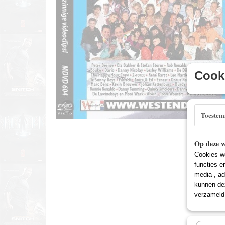
Cooki
Toeste
Op deze w
Cookies wo
functies e
media-, ad
kunnen dez
verzameld 