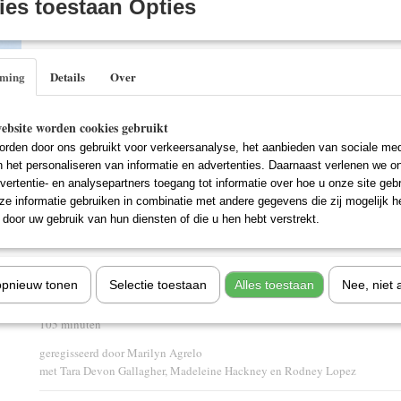
es toestaan Opties
IN WINKELWAGEN
Specificaties
mming
Details
Over
EAN code
8714865551745
Omschrijving
ebsite worden cookies gebruikt
Mad Hot Ballroom is de bekroonde film die New Yorkse leerlingen uit de vi
rden door ons gebruikt voor verkeersanalyse, het aanbieden van sociale med
bij hun eerste stappen in de wereld van het wedstrijddansen. Het verhaal wo
n het personaliseren van informatie en advertenties. Daarnaast verlenen we o
openhartige en hilarische perspectief van de kinderen die leren dat dansen 
vertentie- en analysepartners toegang tot informatie over hoe u onze site gebru
danspasjes, maar over het leven zelf. "U zult met een grijns op uw gezicht
e informatie gebruiken in combinatie met andere gegevens die zij mogelijk 
stadskinderen de merengue, tango en rumba dansen en veranderen in echte 
door uw gebruik van hun diensten of die u hen hebt verstrekt.
hun voorbereidingen voor het hoogverwachte, allesbeslissende danstoern
Titel
: Mad Hot Ballroom (2005)
opnieuw tonen
Selectie toestaan
Alles toestaan
Nee, niet 
Documentaire
105 minuten
geregisseerd door Marilyn Agrelo
met Tara Devon Gallagher, Madeleine Hackney en Rodney Lopez