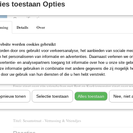
IN WINKELWAGEN
es toestaan Opties
Specificaties
mming
Details
Over
EAN code
8717662556135
Omschrijving
Deze dvd bevat een speciale samenstelling van de originele tv –series. Al j
ebsite worden cookies gebruikt
bekendste straat van Nederland beleven de vrolijkste avonturen.
rden door ons gebruikt voor verkeersanalyse, het aanbieden van sociale med
n het personaliseren van informatie en advertenties. Daarnaast verlenen we o
Verrassing
vertentie- en analysepartners toegang tot informatie over hoe u onze site gebru
Grover moet zelf een verrassingsfeestje organiseren. Bert mag niet binnen
e informatie gebruiken in combinatie met andere gegevens die zij mogelijk 
verrassing in petto!
door uw gebruik van hun diensten of die u hen hebt verstrekt.
Vriendjes
Ernie zingt over zijn vriendschap met Bert en Koekiemonster zingt over w
doen.
opnieuw tonen
Selectie toestaan
Alles toestaan
Nee, niet 
Titel: Sesamstraat - Verrassing & Vriendjes