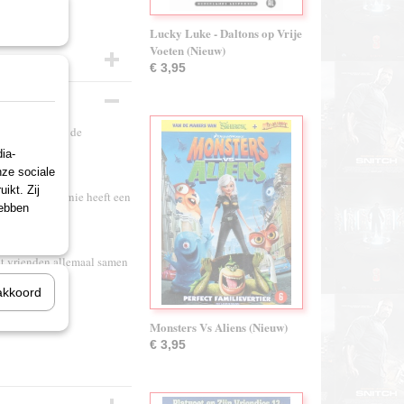
Lucky Luke - Daltons op Vrije
Voeten (Nieuw)
€ 3,95
e vriendjes uit de
ia-
nze sociale
ikt. Zij
komen, want Ernie heeft een
hebben
at vrienden allemaal samen
akkoord
Monsters Vs Aliens (Nieuw)
€ 3,95