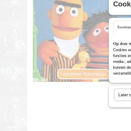
Cooki
Toeste
Op deze w
Cookies wo
functies e
media-, ad
kunnen dez
verzameld 
Later 