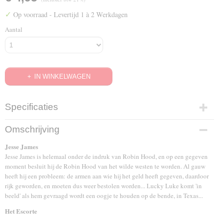
✓
Op voorraad
- Levertijd 1 à 2 Werkdagen
Aantal
IN WINKELWAGEN
Specificaties
EAN code
Omschrijving
8713053009075
Jesse James
Jesse James is helemaal onder de indruk van Robin Hood, en op een gegeven
moment besluit hij de Robin Hood van het wilde westen te worden. Al gauw
heeft hij een probleem: de armen aan wie hij het geld heeft gegeven, daardoor
rijk geworden, en moeten dus weer bestolen worden... Lucky Luke komt 'in
beeld' als hem gevraagd wordt een oogje te houden op de bende, in Texas...
Het Escorte