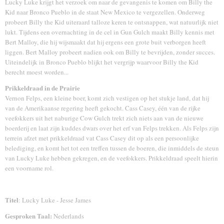
Lucky Luke krijgt het verzoek om naar de gevangenis te komen om Billy the
Kid naar Bronco Pueblo in de staat New Mexico te vergezellen. Onderweg
probeert Billy the Kid uiteraard talloze keren te ontsnappen, wat natuurlijk niet
lukt. Tijdens een overnachting in de cel in Gun Gulch maakt Billy kennis met
Bert Malloy, die hij wijsmaakt dat hij ergens een grote buit verborgen heeft
liggen. Bert Malloy probeert nadien ook om Billy te bevrijden, zonder succes.
Uiteindelijk in Bronco Pueblo blijkt het vergrijp waarvoor Billy the Kid
berecht moest worden...
Prikkeldraad in de Prairie
Vernon Felps, een kleine boer, komt zich vestigen op het stukje land, dat hij
van de Amerikaanse regering heeft gekocht. Cass Casey, één van de rijke
veefokkers uit het naburige Cow Gulch trekt zich niets aan van de nieuwe
boerderij en laat zijn kuddes dwars over het erf van Felps trekken. Als Felps zijn
terrein afzet met prikkeldraad vat Cass Casey dit op als een persoonlijke
belediging, en komt het tot een treffen tussen de boeren, die inmiddels de steun
van Lucky Luke hebben gekregen, en de veefokkers. Prikkeldraad speelt hierin
een voorname rol.
Titel
: Lucky Luke - Jesse James
Gesproken Taal:
Nederlands