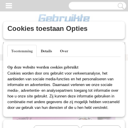
Cookies toestaan Opties
Inloggen
Registreren
UW WINKELWAGEN
Geen producten
(0)
Toestemming
Details
Over
Home
>
Nieuwe DVD's
>
Tekenfilm (Nieuw)
>
Lucky Luke - Jesse
Op deze website worden cookies gebruikt
James (Nieuw)
Cookies worden door ons gebruikt voor verkeersanalyse, het
aanbieden van sociale media-functies en het personaliseren van
informatie en advertenties. Daarnaast verlenen we onze sociale
media-, advertentie- en analysepartners toegang tot informatie over
hoe u onze site gebruikt. Zij kunnen deze informatie gebruiken in
combinatie met andere gegevens die zij mogelijk hebben verzameld
door uw gebruik van hun diensten of die u hen hebt verstrekt.