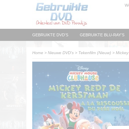
W
GEBRUIKTE DVD'S
GEBRUIKTE BLU-RAY'S
Home
>
Nieuwe DVD's
>
Tekenfilm (Nieuw)
>
Mickey