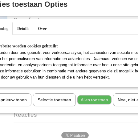
IN WINKELWAGEN
es toestaan Opties
Specificaties
mming
Details
Over
EAN code
8717418140557
Omschrijving
Span de rendieren voor de slee, en maak je klaar om deze feestdagen samen
ebsite worden cookies gebruikt
vriendjes te vieren in een vrolijk avontuur. Wanneer de slee van de Kers
rden door ons gebruikt voor verkeersanalyse, het aanbieden van sociale med
Berg kapot gaat, snellen Mickey en Donald hem te hulp. De groep speelt ve
n het personaliseren van informatie en advertenties. Daarnaast verlenen we o
verstopper ter wereld: Donald Duck! En Goofy heeft hulp nodig om een v
vertentie- en analysepartners toegang tot informatie over hoe u onze site gebru
terug te brengen naar z'n moeder in het bos. Beleef deze drie hilarische av
e informatie gebruiken in combinatie met andere gegevens die zij mogelijk 
anderen, en ontdek dat goede vrienden het mooiste geschenk is dat je kan 
door uw gebruik van hun diensten of die u hen hebt verstrekt.
Mickey's clubhuis voor erstpret voor het hele gezin.
opnieuw tonen
Selectie toestaan
Alles toestaan
Nee, niet 
Titel
: Mickey Redt de Kerstman
Reacties