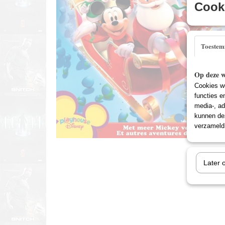
Cooki
Toeste
Op deze w
Cookies wo
functies e
media-, ad
kunnen dez
verzameld 
Later 