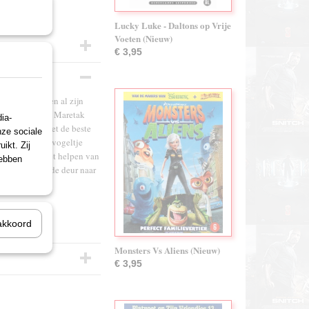
Lucky Luke - Daltons op Vrije
Voeten (Nieuw)
€ 3,95
 met Mickey en al zijn
tman bovenop de Maretak
ia-
rstoppertje met de beste
nze sociale
erdwaald baby-vogeltje
ikt. Zij
onturen over het helpen van
hebben
krijgen. Open de deur naar
akkoord
Monsters Vs Aliens (Nieuw)
€ 3,95