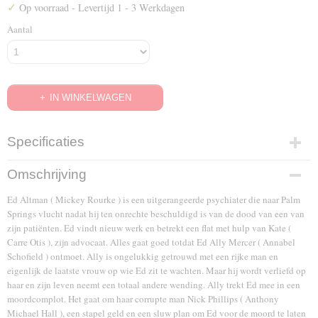
✓
Op voorraad
- Levertijd 1 - 3 Werkdagen
Aantal
IN WINKELWAGEN
Specificaties
EAN code
Omschrijving
8715664007563
Ed Altman ( Mickey Rourke ) is een uitgerangeerde psychiater die naar Palm
Springs vlucht nadat hij ten onrechte beschuldigd is van de dood van een van
zijn patiënten. Ed vindt nieuw werk en betrekt een flat met hulp van Kate (
Carre Otis ), zijn advocaat. Alles gaat goed totdat Ed Ally Mercer ( Annabel
Schofield ) ontmoet. Ally is ongelukkig getrouwd met een rijke man en
eigenlijk de laatste vrouw op wie Ed zit te wachten. Maar hij wordt verliefd op
haar en zijn leven neemt een totaal andere wending. Ally trekt Ed mee in een
moordcomplot. Het gaat om haar corrupte man Nick Phillips ( Anthony
Michael Hall ), een stapel geld en een sluw plan om Ed voor de moord te laten