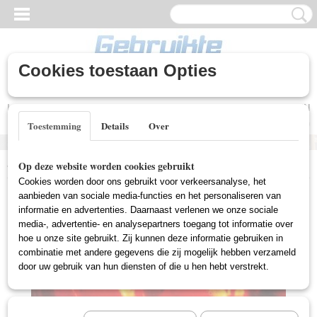
Cookies toestaan Opties
Inloggen
Registreren
UW WINKELWAGEN
Geen producten
(0)
Toestemming
Details
Over
Home
>
Nieuwe DVD's
>
Thriller (Nieuw)
>
Exit In Red (Nieuw)
Op deze website worden cookies gebruikt
Cookies worden door ons gebruikt voor verkeersanalyse, het
aanbieden van sociale media-functies en het personaliseren van
informatie en advertenties. Daarnaast verlenen we onze sociale
media-, advertentie- en analysepartners toegang tot informatie over
hoe u onze site gebruikt. Zij kunnen deze informatie gebruiken in
combinatie met andere gegevens die zij mogelijk hebben verzameld
door uw gebruik van hun diensten of die u hen hebt verstrekt.