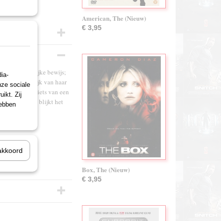
American, The (Nieuw)
€ 3,95
ve het gruwelijke bewijs;
ia-
hij wel eindelijk van haar
nze sociale
a wil echter niets van een
ikt. Zij
ermoorden. Dit blijkt het
hebben
akkoord
Box, The (Nieuw)
€ 3,95