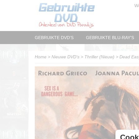
W
GEBRUIKTE DVD'S
GEBRUIKTE BLU-RAY'S
Home
>
Nieuwe DVD's
>
Thriller (Nieuw)
>
Dead Eas
Cooki