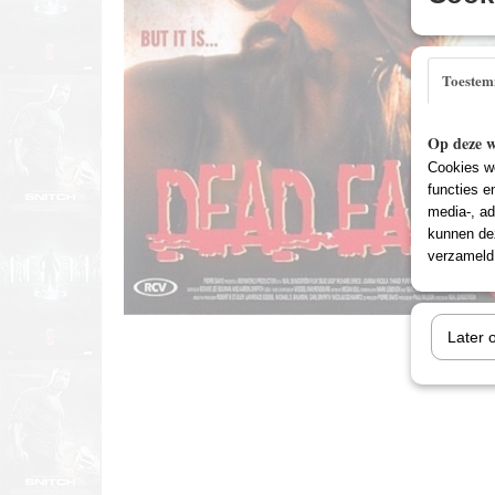
Toeste
Op deze w
Cookies wo
functies e
media-, ad
kunnen dez
verzameld 
Later 