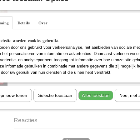
IN WINKELWAGEN
Specificaties
mming
Details
Over
EAN code
8713045206963
Omschrijving
ebsite worden cookies gebruikt
De succesvolle en zeer rijke Simon Storm krijgt van een ingehuurde detecti
rden door ons gebruikt voor verkeersanalyse, het aanbieden van sociale med
zijn vrouw, Teresa, heeft een ander. Erg pijnlijk en schokkend, maar nu kan 
n het personaliseren van informatie en advertenties. Daarnaast verlenen we o
scheiden en met zijn eigen mooie geliefde verder door het leven gaan. Teres
vertentie- en analysepartners toegang tot informatie over hoe u onze site gebru
scheiding weten. Wanhopig besluit Simon tot het uiterste te gaan ... haar v
e informatie gebruiken in combinatie met andere gegevens die zij mogelijk 
begin van een verschrikkelijke nachtmerrie te zijn.
door uw gebruik van hun diensten of die u hen hebt verstrekt.
Titel
: Dead Easy (2004)
opnieuw tonen
Selectie toestaan
Alles toestaan
Nee, niet 
Geregisseerd door: Neal Sundstrom
Met onder meer: Richard Grieco, Joanna Pacula en Thandi Puren
Reacties