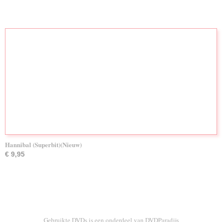
Hannibal (Superbit)(Nieuw)
€ 9,95
Gebruikte DVDs is een onderdeel van DVDParadijs