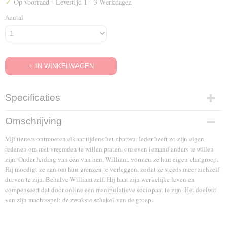
✓
Op voorraad
- Levertijd 1 - 3 Werkdagen
Aantal
IN WINKELWAGEN
Specificaties
EAN code
Omschrijving
8716777937051
Vijf tieners ontmoeten elkaar tijdens het chatten. Ieder heeft zo zijn eigen
redenen om met vreemden te willen praten, om even iemand anders te willen
zijn. Onder leiding van één van hen, William, vormen ze hun eigen chatgroep.
Hij moedigt ze aan om hun grenzen te verleggen, zodat ze steeds meer zichzelf
durven te zijn. Behalve William zelf. Hij haat zijn werkelijke leven en
compenseert dat door online een manipulatieve sociopaat te zijn. Het doelwit
van zijn machtsspel: de zwakste schakel van de groep.