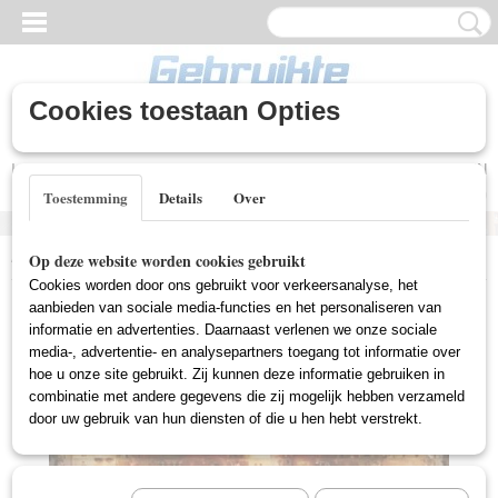
Cookies toestaan Opties
Inloggen
Registreren
UW WINKELWAGEN
Geen producten
(0)
Toestemming
Details
Over
Home
>
Nieuwe DVD's
>
Thriller (Nieuw)
>
Chatroom (Nieuw)
Op deze website worden cookies gebruikt
Cookies worden door ons gebruikt voor verkeersanalyse, het
aanbieden van sociale media-functies en het personaliseren van
informatie en advertenties. Daarnaast verlenen we onze sociale
media-, advertentie- en analysepartners toegang tot informatie over
hoe u onze site gebruikt. Zij kunnen deze informatie gebruiken in
combinatie met andere gegevens die zij mogelijk hebben verzameld
door uw gebruik van hun diensten of die u hen hebt verstrekt.