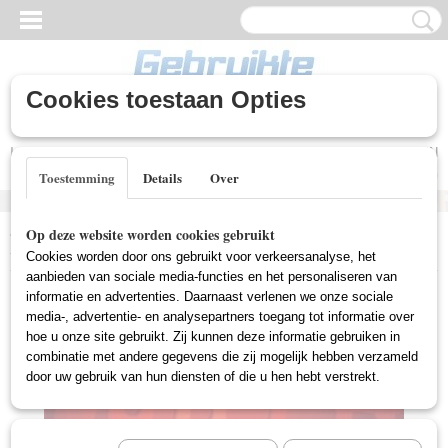
Cookies toestaan Opties
Inloggen
Registreren
UW WINKELWAGEN
Geen producten
(0)
Toestemming
Details
Over
Home
>
Nieuwe DVD's
>
T.V. Series (Nieuw)
>
South Park -
Op deze website worden cookies gebruikt
Seizoen 2 (Nieuw)
Cookies worden door ons gebruikt voor verkeersanalyse, het
aanbieden van sociale media-functies en het personaliseren van
informatie en advertenties. Daarnaast verlenen we onze sociale
media-, advertentie- en analysepartners toegang tot informatie over
hoe u onze site gebruikt. Zij kunnen deze informatie gebruiken in
combinatie met andere gegevens die zij mogelijk hebben verzameld
door uw gebruik van hun diensten of die u hen hebt verstrekt.