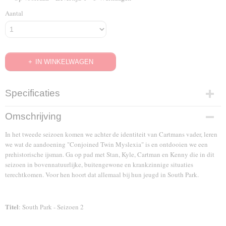
Aantal
IN WINKELWAGEN
Specificaties
EAN code
Omschrijving
8714865500620
In het tweede seizoen komen we achter de identiteit van Cartmans vader, leren
we wat de aandoening "Conjoined Twin Myslexia" is en ontdooien we een
prehistorische ijsman. Ga op pad met Stan, Kyle, Cartman en Kenny die in dit
seizoen in bovennatuurlijke, buitengewone en krankzinnige situaties
terechtkomen. Voor hen hoort dat allemaal bij hun jeugd in South Park.
Titel
: South Park - Seizoen 2