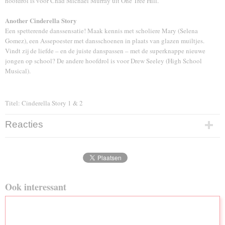
hoofdrol is voor Chad Michael Murray uit One Tree Hill.
Another Cinderella Story
Een spetterende danssensatie! Maak kennis met scholiere Mary (Selena
Gomez), een Assepoester met dansschoenen in plaats van glazen muiltjes.
Vindt zij de liefde – en de juiste danspassen – met de superknappe nieuwe
jongen op school? De andere hoofdrol is voor Drew Seeley (High School
Musical).
Titel: Cinderella Story 1 & 2
Reacties
Ook interessant