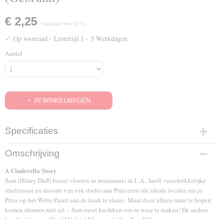
€ 2,25
(inclusief btw 21%)
✓
Op voorraad
- Levertijd 1 - 3 Werkdagen
Aantal
IN WINKELWAGEN
Specificaties
EAN code
Omschrijving
5051888033814
A Cinderella Story
Sam (Hilary Duff) boent vloeren in restaurants in L.A., heeft verschrikkelijke
stiefzussen en droomt van een studie aan Princeton (de ideale locatie om je
Prins op het Witte Paard aan de haak te slaan). Maar door alleen maar te hopen
komen dromen niet uit – Sam moet knokken om ze waar te maken! De andere