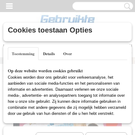
Cookies toestaan Opties
Inloggen
Registreren
UW WINKELWAGEN
Geen producten
(0)
Toestemming
Details
Over
Home
>
Gebruikte DVD's
>
Comedy DVD Gebruikt
>
Cinderella
Op deze website worden cookies gebruikt
Story 1 & 2 (2DVD)(Gebruikt)
Cookies worden door ons gebruikt voor verkeersanalyse, het
aanbieden van sociale media-functies en het personaliseren van
informatie en advertenties. Daarnaast verlenen we onze sociale
media-, advertentie- en analysepartners toegang tot informatie over
hoe u onze site gebruikt. Zij kunnen deze informatie gebruiken in
combinatie met andere gegevens die zij mogelijk hebben verzameld
door uw gebruik van hun diensten of die u hen hebt verstrekt.