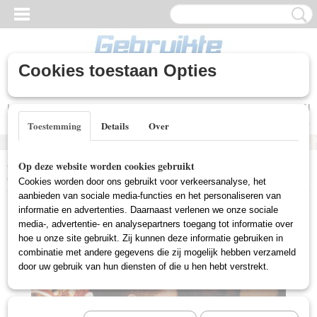
Cookies toestaan Opties
Inloggen
Registreren
UW WINKELWAGEN
Geen producten
(0)
Toestemming
Details
Over
Home
>
Gebruikte DVD's
>
Drama DVD Gebruikt
>
Seabiscuit
Op deze website worden cookies gebruikt
(Gebruikt)
Cookies worden door ons gebruikt voor verkeersanalyse, het
aanbieden van sociale media-functies en het personaliseren van
informatie en advertenties. Daarnaast verlenen we onze sociale
media-, advertentie- en analysepartners toegang tot informatie over
hoe u onze site gebruikt. Zij kunnen deze informatie gebruiken in
combinatie met andere gegevens die zij mogelijk hebben verzameld
door uw gebruik van hun diensten of die u hen hebt verstrekt.