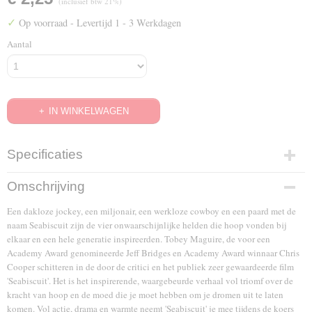
(inclusief btw 21%)
✓
Op voorraad
- Levertijd 1 - 3 Werkdagen
Aantal
IN WINKELWAGEN
Specificaties
EAN code
Omschrijving
8711875974250
Een dakloze jockey, een miljonair, een werkloze cowboy en een paard met de
naam Seabiscuit zijn de vier onwaarschijnlijke helden die hoop vonden bij
elkaar en een hele generatie inspireerden. Tobey Maguire, de voor een
Academy Award genomineerde Jeff Bridges en Academy Award winnaar Chris
Cooper schitteren in de door de critici en het publiek zeer gewaardeerde film
'Seabiscuit'. Het is het inspirerende, waargebeurde verhaal vol triomf over de
kracht van hoop en de moed die je moet hebben om je dromen uit te laten
komen. Vol actie, drama en warmte neemt 'Seabiscuit' je mee tijdens de koers