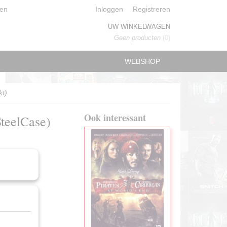
en
Inloggen
Registreren
UW WINKELWAGEN
Geen producten
(0)
WEBSHOP
kt)
Ook interessant
SteelCase)