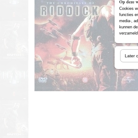
Op deze w
Cookies wo
functies e
media-, ad
kunnen dez
verzameld 
Later 