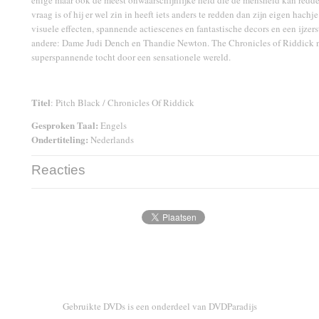
enige maar ook de meest onwaarschijnlijke held die de mensheid kan redd
vraag is of hij er wel zin in heeft iets anders te redden dan zijn eigen hac
visuele effecten, spannende actiescenes en fantastische decors en een ijzer
andere: Dame Judi Dench en Thandie Newton. The Chronicles of Riddick 
superspannende tocht door een sensationele wereld.
Titel
: Pitch Black / Chronicles Of Riddick
Gesproken Taal:
Engels
Ondertiteling:
Nederlands
Reacties
Gebruikte DVDs is een onderdeel van DVDParadijs