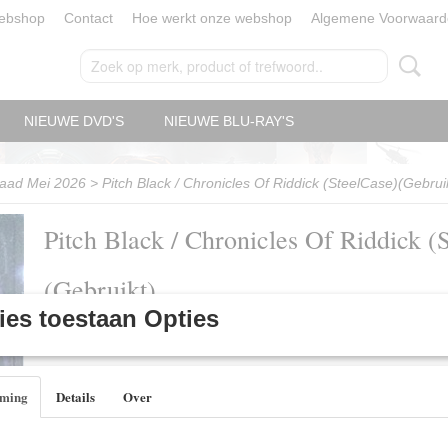
ebshop
Contact
Hoe werkt onze webshop
Algemene Voorwaard
NIEUWE DVD'S
NIEUWE BLU-RAY'S
aad Mei 2026
>
Pitch Black / Chronicles Of Riddick (SteelCase)(Gebrui
Pitch Black / Chronicles Of Riddick (
(Gebruikt)
es toestaan Opties
€ 3,75
(inclusief btw 21%)
✓
Op voorraad
- Levertijd 1 - 3 Werkdagen
mming
Details
Over
Aantal