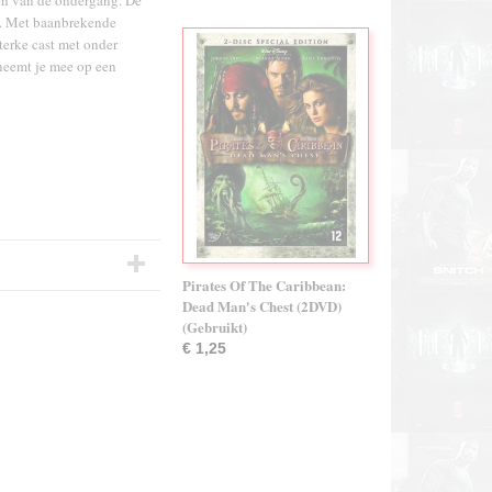
en van de ondergang. De
hje. Met baanbrekende
sterke cast met onder
neemt je mee op een
Pirates Of The Caribbean:
Dead Man's Chest (2DVD)
(Gebruikt)
€ 1,25