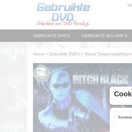
W
GEBRUIKTE DVD'S
GEBRUIKTE BLU-RAY'S
Home
>
Gebruikte DVD's
>
Nieuw Toegevoegd/Voorr
Cooki
Toeste