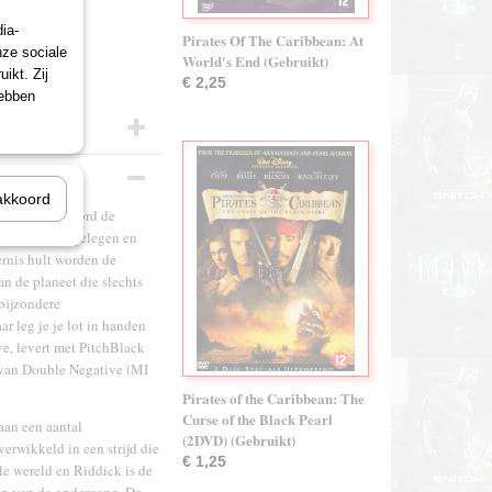
ia-
Pirates Of The Caribbean: At
nze sociale
World's End (Gebruikt)
ikt. Zij
€ 2,25
hebben
akkoord
p, met aan boord de
en op een afgelegen en
ernis hult worden de
n de planeet die slechts
 bijzondere
r leg je je lot in handen
e, levert met PitchBlack
ts van Double Negative (MI
Pirates of the Caribbean: The
Curse of the Black Pearl
aan een aantal
(2DVD) (Gebruikt)
verwikkeld in een strijd die
€ 1,25
le wereld en Riddick is de