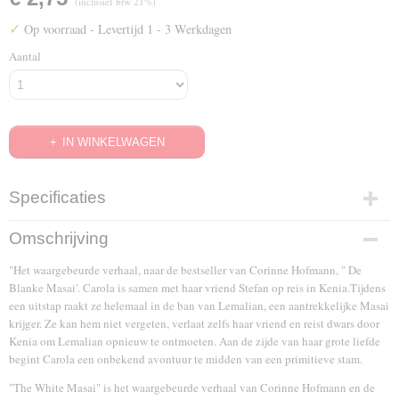
(inclusief btw 21%)
✓
Op voorraad
- Levertijd 1 - 3 Werkdagen
Aantal
IN WINKELWAGEN
Specificaties
EAN code
Omschrijving
5425019000226
"Het waargebeurde verhaal, naar de bestseller van Corinne Hofmann, " De
Blanke Masai'. Carola is samen met haar vriend Stefan op reis in Kenia.Tijdens
een uitstap raakt ze helemaal in de ban van Lemalian, een aantrekkelijke Masai
krijger. Ze kan hem niet vergeten, verlaat zelfs haar vriend en reist dwars door
Kenia om Lemalian opnieuw te ontmoeten. Aan de zijde van haar grote liefde
begint Carola een onbekend avontuur te midden van een primitieve stam.
"The White Masai" is het waargebeurde verhaal van Corinne Hofmann en de