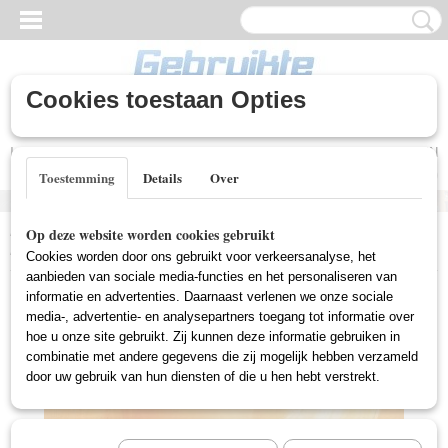
Cookies toestaan Opties
Inloggen
Registreren
UW WINKELWAGEN
Geen producten
(0)
Toestemming
Details
Over
Home
>
Gebruikte DVD's
>
Romantische DVD Gebruikt
>
White
Op deze website worden cookies gebruikt
Masai, The (Gebruikt)
Cookies worden door ons gebruikt voor verkeersanalyse, het
aanbieden van sociale media-functies en het personaliseren van
informatie en advertenties. Daarnaast verlenen we onze sociale
media-, advertentie- en analysepartners toegang tot informatie over
hoe u onze site gebruikt. Zij kunnen deze informatie gebruiken in
combinatie met andere gegevens die zij mogelijk hebben verzameld
door uw gebruik van hun diensten of die u hen hebt verstrekt.