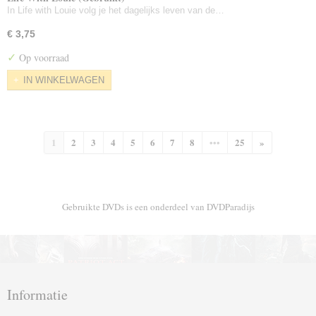
In Life with Louie volg je het dagelijks leven van de…
€ 3,75
✓
Op voorraad
IN WINKELWAGEN
1
2
3
4
5
6
7
8
•••
25
»
Gebruikte DVDs is een onderdeel van DVDParadijs
Informatie