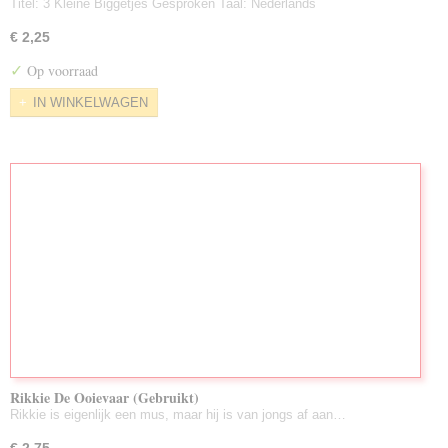
Titel: 3 Kleine Biggetjes Gesproken Taal: Nederlands
€ 2,25
✓
Op voorraad
IN WINKELWAGEN
Rikkie De Ooievaar (Gebruikt)
Rikkie is eigenlijk een mus, maar hij is van jongs af aan…