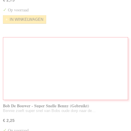
€ 2,75
✓
Op voorraad
IN WINKELWAGEN
Bob De Bouwer - Super Snelle Benny (Gebruikt)
Bennie zoeft super snel van Bobs oude dorp naar de…
€ 2,25
✓
Op voorraad