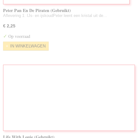
Peter Pan En De Piraten (Gebruikt)
Aflevering 1: IJs- en ijskoudPeter leent een kristal uit de…
€ 2,25
✓
Op voorraad
IN WINKELWAGEN
Life With Louie (Gebruikt)