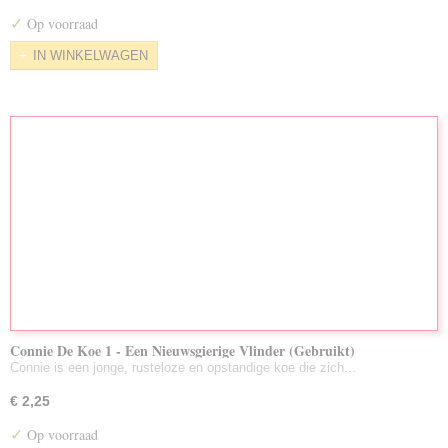
Nieuw Toegevoegd/Voorraad Aug. 2026
✓
Op voorraad
LuisterBoeken Gebruikt
IN WINKELWAGEN
Zeldzame DVD's
Partijen Gebruikte DVD's
Connie De Koe 1 - Een Nieuwsgierige Vlinder (Gebruikt)
Connie is een jonge, rusteloze en opstandige koe die zich…
€ 2,25
✓
Op voorraad