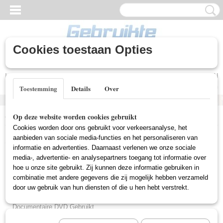
Cookies toestaan Opties
Inloggen
Registreren
UW WINKELWAGEN
Geen producten
(0)
Toestemming
Details
Over
Home
>
Gebruikte DVD's
>
Tekenfilm DVD Gebruikt
Op deze website worden cookies gebruikt
Cookies worden door ons gebruikt voor verkeersanalyse, het
Gebruikte DVD's
aanbieden van sociale media-functies en het personaliseren van
informatie en advertenties. Daarnaast verlenen we onze sociale
media-, advertentie- en analysepartners toegang tot informatie over
hoe u onze site gebruikt. Zij kunnen deze informatie gebruiken in
Actie DVD Gebruikt
combinatie met andere gegevens die zij mogelijk hebben verzameld
Box Sets Gebruikt
door uw gebruik van hun diensten of die u hen hebt verstrekt.
Comedy DVD Gebruikt
Documentaire DVD Gebruikt
Drama DVD Gebruikt