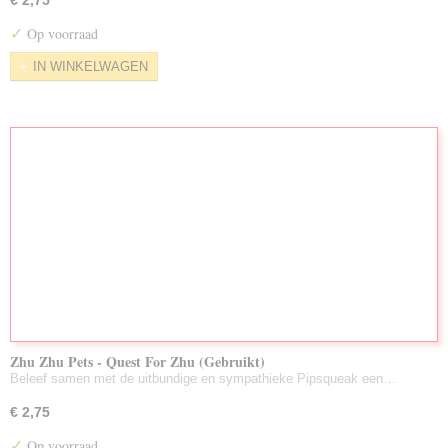
€ 2,75
✓
Op voorraad
IN WINKELWAGEN
Zhu Zhu Pets - Quest For Zhu (Gebruikt)
Beleef samen met de uitbundige en sympathieke Pipsqueak een…
€ 2,75
✓
Op voorraad