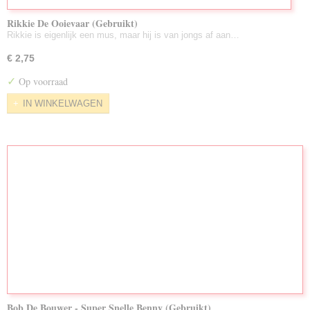
Rikkie De Ooievaar (Gebruikt)
Rikkie is eigenlijk een mus, maar hij is van jongs af aan…
€ 2,75
✓
Op voorraad
IN WINKELWAGEN
Bob De Bouwer - Super Snelle Benny (Gebruikt)