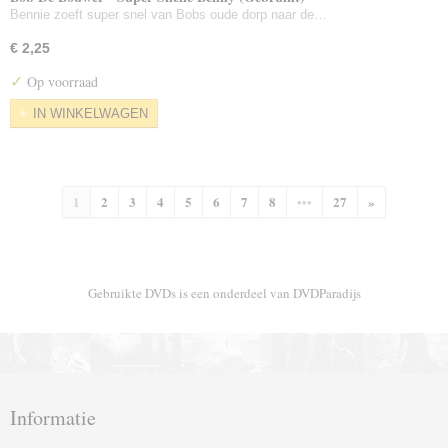
Bennie zoeft super snel van Bobs oude dorp naar de…
€ 2,25
✓
Op voorraad
IN WINKELWAGEN
1
2
3
4
5
6
7
8
•••
27
»
Gebruikte DVDs is een onderdeel van DVDParadijs
Informatie