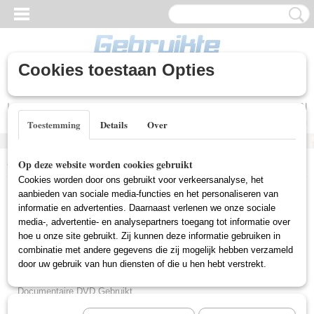
Cookies toestaan Opties
Inloggen
Registreren
UW WINKELWAGEN
Geen producten
(0)
Toestemming
Details
Over
Home
>
Gebruikte DVD's
>
Tekenfilm DVD Gebruikt
Op deze website worden cookies gebruikt
Cookies worden door ons gebruikt voor verkeersanalyse, het
Gebruikte DVD's
aanbieden van sociale media-functies en het personaliseren van
informatie en advertenties. Daarnaast verlenen we onze sociale
media-, advertentie- en analysepartners toegang tot informatie over
hoe u onze site gebruikt. Zij kunnen deze informatie gebruiken in
Actie DVD Gebruikt
combinatie met andere gegevens die zij mogelijk hebben verzameld
Box Sets Gebruikt
door uw gebruik van hun diensten of die u hen hebt verstrekt.
Comedy DVD Gebruikt
Documentaire DVD Gebruikt
Drama DVD Gebruikt