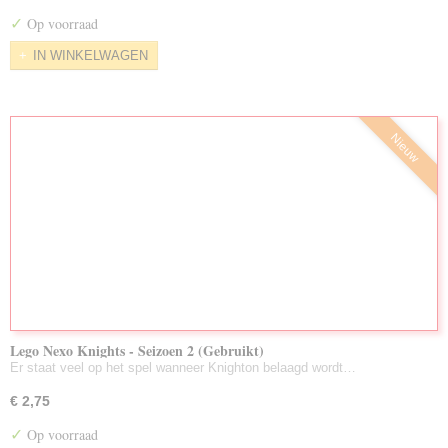
Nieuw Toegevoegd/Voorraad Aug. 2026
✓
Op voorraad
LuisterBoeken Gebruikt
IN WINKELWAGEN
Zeldzame DVD's
Partijen Gebruikte DVD's
Nieuw
Lego Nexo Knights - Seizoen 2 (Gebruikt)
Er staat veel op het spel wanneer Knighton belaagd wordt…
€ 2,75
✓
Op voorraad