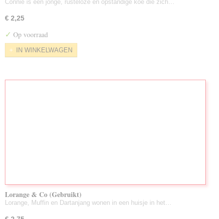
Connie is een jonge, rusteloze en opstandige koe die zich…
€ 2,25
✓
Op voorraad
IN WINKELWAGEN
Lorange & Co (Gebruikt)
Lorange, Muffin en Dartanjang wonen in een huisje in het…