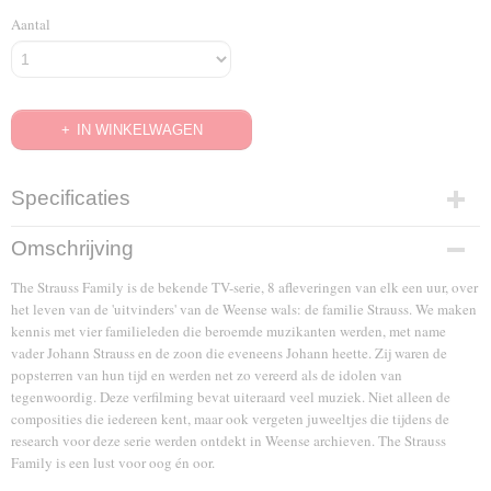
Aantal
IN WINKELWAGEN
Specificaties
EAN code
Omschrijving
8717344729529
The Strauss Family is de bekende TV-serie, 8 afleveringen van elk een uur, over
het leven van de 'uitvinders' van de Weense wals: de familie Strauss. We maken
kennis met vier familieleden die beroemde muzikanten werden, met name
vader Johann Strauss en de zoon die eveneens Johann heette. Zij waren de
popsterren van hun tijd en werden net zo vereerd als de idolen van
tegenwoordig. Deze verfilming bevat uiteraard veel muziek. Niet alleen de
composities die iedereen kent, maar ook vergeten juweeltjes die tijdens de
research voor deze serie werden ontdekt in Weense archieven. The Strauss
Family is een lust voor oog én oor.