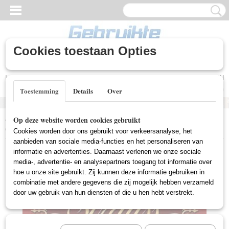
Cookies toestaan Opties
Inloggen
Registreren
UW WINKELWAGEN
Geen producten
(0)
Toestemming
Details
Over
Home
>
Gebruikte DVD's
>
T.V. Series Gebruikt
>
Strauss Family
Op deze website worden cookies gebruikt
(Gebruikt)
Cookies worden door ons gebruikt voor verkeersanalyse, het
aanbieden van sociale media-functies en het personaliseren van
informatie en advertenties. Daarnaast verlenen we onze sociale
media-, advertentie- en analysepartners toegang tot informatie over
hoe u onze site gebruikt. Zij kunnen deze informatie gebruiken in
combinatie met andere gegevens die zij mogelijk hebben verzameld
door uw gebruik van hun diensten of die u hen hebt verstrekt.