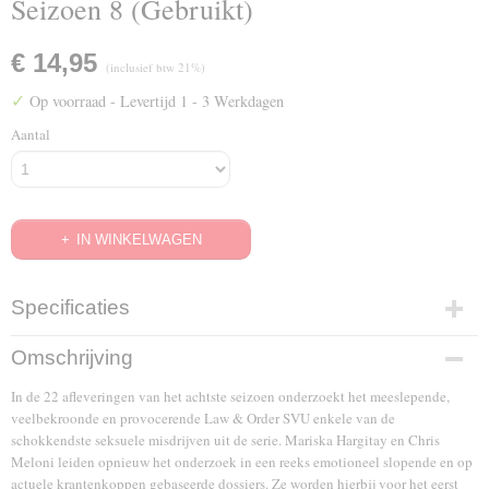
Seizoen 8 (Gebruikt)
€ 14,95
(inclusief btw 21%)
✓
Op voorraad
- Levertijd 1 - 3 Werkdagen
Aantal
IN WINKELWAGEN
Specificaties
EAN code
Omschrijving
5050582603446
In de 22 afleveringen van het achtste seizoen onderzoekt het meeslepende,
veelbekroonde en provocerende Law & Order SVU enkele van de
schokkendste seksuele misdrijven uit de serie. Mariska Hargitay en Chris
Meloni leiden opnieuw het onderzoek in een reeks emotioneel slopende en op
actuele krantenkoppen gebaseerde dossiers. Ze worden hierbij voor het eerst