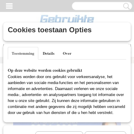
Cookies toestaan Opties
Inloggen
Registreren
UW WINKELWAGEN
Geen producten
(0)
Toestemming
Details
Over
Home
>
Gebruikte DVD's
>
T.V. Series Gebruikt
>
Law & Order:
Op deze website worden cookies gebruikt
Special Victims Unit - Seizoen 8 (Gebruikt)
Cookies worden door ons gebruikt voor verkeersanalyse, het
aanbieden van sociale media-functies en het personaliseren van
informatie en advertenties. Daarnaast verlenen we onze sociale
media-, advertentie- en analysepartners toegang tot informatie over
hoe u onze site gebruikt. Zij kunnen deze informatie gebruiken in
combinatie met andere gegevens die zij mogelijk hebben verzameld
door uw gebruik van hun diensten of die u hen hebt verstrekt.