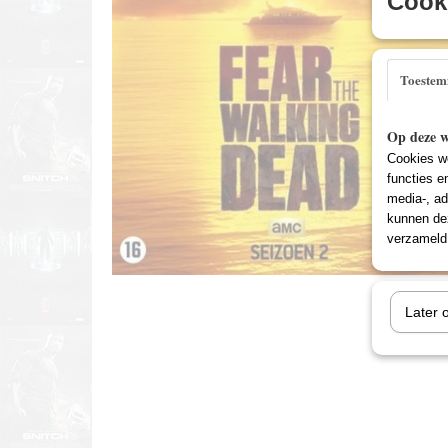
Cooki
Toeste
Op deze w
Cookies wo
functies e
media-, ad
kunnen dez
verzameld 
Later 