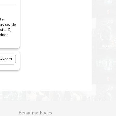
ia-
nze sociale
ikt. Zij
hebben
akkoord
Betaalmethodes