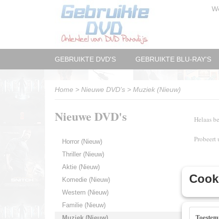
W
GEBRUIKTE DVD'S
GEBRUIKTE BLU-RAY'S
Home
>
Nieuwe DVD's
>
Muziek (Nieuw)
Nieuwe DVD's
Helaas be
Probeert 
Horror (Nieuw)
Thriller (Nieuw)
Aktie (Nieuw)
Cooki
Komedie (Nieuw)
Western (Nieuw)
Familie (Nieuw)
Toeste
Muziek (Nieuw)