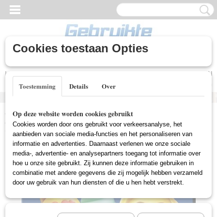
Cookies toestaan Opties
Inloggen
Registreren
UW WINKELWAGEN
Geen producten
(0)
Toestemming
Details
Over
Home
>
Nieuwe DVD's
>
Tekenfilm (Nieuw)
>
Emoji Movie (De
Op deze website worden cookies gebruikt
Emoji Film) (Nieuw)
Cookies worden door ons gebruikt voor verkeersanalyse, het
aanbieden van sociale media-functies en het personaliseren van
informatie en advertenties. Daarnaast verlenen we onze sociale
media-, advertentie- en analysepartners toegang tot informatie over
hoe u onze site gebruikt. Zij kunnen deze informatie gebruiken in
combinatie met andere gegevens die zij mogelijk hebben verzameld
door uw gebruik van hun diensten of die u hen hebt verstrekt.