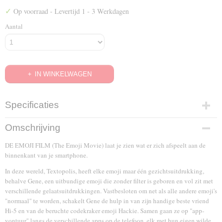
✓
Op voorraad
- Levertijd 1 - 3 Werkdagen
Aantal
IN WINKELWAGEN
Specificaties
EAN code
Omschrijving
8712609641585
DE EMOJI FILM (The Emoji Movie) laat je zien wat er zich afspeelt aan de
binnenkant van je smartphone.
In deze wereld, Textopolis, heeft elke emoji maar één gezichtsuitdrukking,
behalve Gene, een uitbundige emoji die zonder filter is geboren en vol zit met
verschillende gelaatsuitdrukkingen. Vastbesloten om net als alle andere emoji's
"normaal" te worden, schakelt Gene de hulp in van zijn handige beste vriend
Hi-5 en van de beruchte codekraker emoji Hackie. Samen gaan ze op "app-
vontuur" langs de verschillende apps op de telefoon, elk met hun eigen wilde