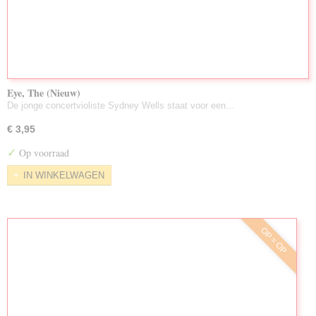
Eye, The (Nieuw)
De jonge concertvioliste Sydney Wells staat voor een…
€ 3,95
✓
Op voorraad
IN WINKELWAGEN
OP = OP