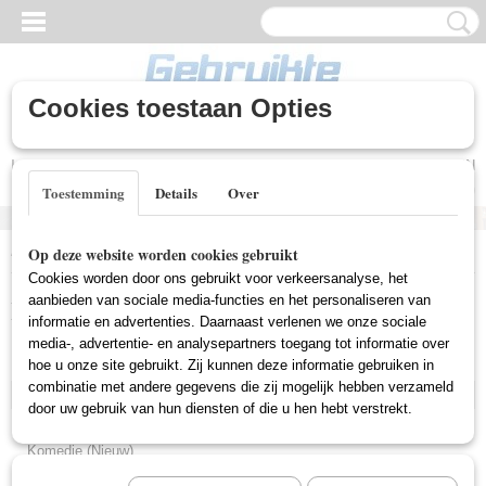
Cookies toestaan Opties
Inloggen
Registreren
UW WINKELWAGEN
Geen producten
(0)
Toestemming
Details
Over
Home
>
Nieuwe DVD's
>
Thriller (Nieuw)
Op deze website worden cookies gebruikt
Cookies worden door ons gebruikt voor verkeersanalyse, het
Nieuwe DVD's
aanbieden van sociale media-functies en het personaliseren van
informatie en advertenties. Daarnaast verlenen we onze sociale
media-, advertentie- en analysepartners toegang tot informatie over
hoe u onze site gebruikt. Zij kunnen deze informatie gebruiken in
Horror (Nieuw)
combinatie met andere gegevens die zij mogelijk hebben verzameld
Thriller (Nieuw)
door uw gebruik van hun diensten of die u hen hebt verstrekt.
Aktie (Nieuw)
Komedie (Nieuw)
Western (Nieuw)