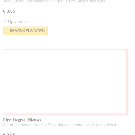
Jack Lucas (Lou Diamond Phillips) is Los Angels' nieuwste…
€ 3,95
✓
Op voorraad
IN WINKELWAGEN
First Degree (Nieuw)
Als de beroemde Andrew Pyne doodgeschoten wordt gevonden in…