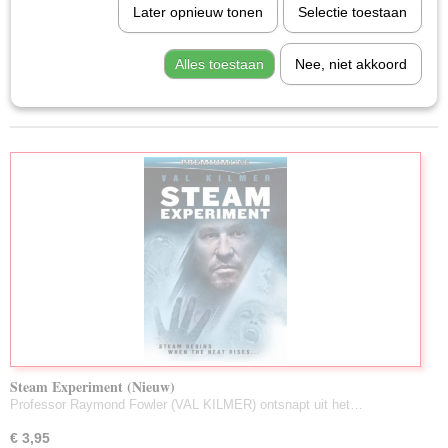
Later opnieuw tonen
Selectie toestaan
Familie (Nieuw)
Sorteer op:
Muziek (Nieuw)
Alles toestaan
Nee, niet akkoord
«
1
2
Drama (Nieuw)
Romantiek (Nieuw)
Oorlog (Nieuw)
Documentaire (Nieuw)
Tekenfilm (Nieuw)
Science Fiction (Nieuw)
T.V. Series (Nieuw)
Anime
Erotiek
Steam Experiment (Nieuw)
Professor Raymond Fowler (VAL KILMER) ontsnapt uit het…
€ 3,95