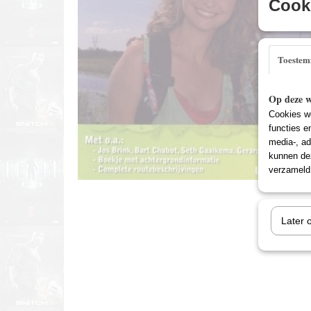
Cooki
Toeste
Op deze w
Cookies wo
functies e
media-, ad
kunnen dez
verzameld 
Later 