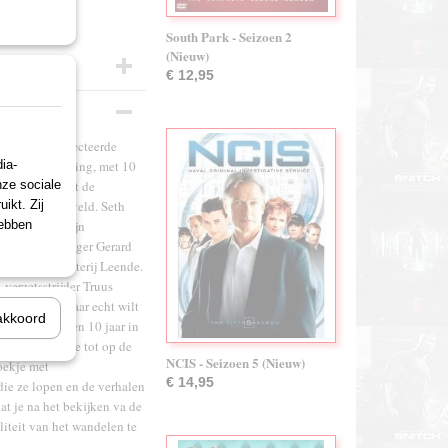
South Park - Seizoen 2
(Nieuw)
€ 12,95
ileum-dvd selecteerde
ia-
jaar De Wandeling, met 10
nze sociale
dswandeling met de
ikt. Zij
an Wim Sonneveld. Seth
hebben
t kijken in zijn
e stilte en zanger Gerard
ht bij Boswachterij Leende.
verzetsstrijder Truus
 kan, als je maar echt wilt
akkoord
in de afgelopen 10 jaar in
deelden en die tot op de
NCIS - Seizoen 5 (Nieuw)
oekje met
€ 14,95
die ze lopen en de verhalen
at je na het bekijken va de
liteit van het wandelen te