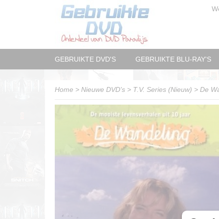
W
GEBRUIKTE DVD'S
GEBRUIKTE BLU-RAY'S
Home
>
Nieuwe DVD's
>
T.V. Series (Nieuw)
>
De Wa