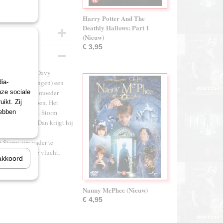
Harry Potter And The
Deathly Hallows: Part 1
(Nieuw)
€ 3,95
2-jarige Storm (Davy
ia-
ick van Wageningen) een
nze sociale
ukkerij. Storms moeder
ikt. Zij
 mening te hebben. Het
hebben
d wordt betrapt. Storm
en klopjacht. Dan krijgt hij
isje dat in de
 Storm zijn vader te
s een angstige vlucht,
akkoord
Nanny McPhee (Nieuw)
€ 4,95