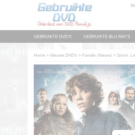
W
GEBRUIKTE DVD'S
GEBRUIKTE BLU-RAY'S
Home
>
Nieuwe DVD's
>
Familie (Nieuw)
>
Storm: Le