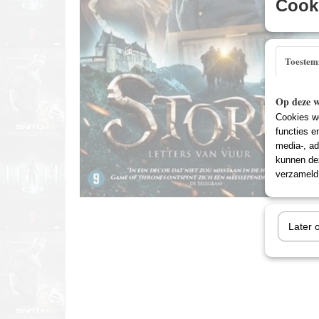
Cooki
Toeste
Op deze w
Cookies wo
functies e
media-, ad
kunnen dez
verzameld 
Later 