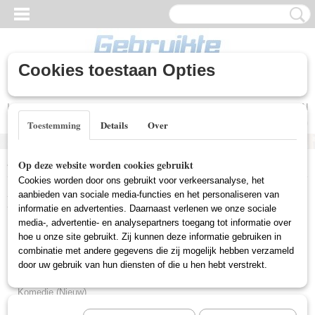
Cookies toestaan Opties
Inloggen
Registreren
UW WINKELWAGEN
Geen producten
(0)
Toestemming
Details
Over
Home
>
Nieuwe DVD's
>
Tekenfilm (Nieuw)
Op deze website worden cookies gebruikt
Cookies worden door ons gebruikt voor verkeersanalyse, het
Nieuwe DVD's
aanbieden van sociale media-functies en het personaliseren van
informatie en advertenties. Daarnaast verlenen we onze sociale
media-, advertentie- en analysepartners toegang tot informatie over
hoe u onze site gebruikt. Zij kunnen deze informatie gebruiken in
Horror (Nieuw)
combinatie met andere gegevens die zij mogelijk hebben verzameld
Thriller (Nieuw)
door uw gebruik van hun diensten of die u hen hebt verstrekt.
Aktie (Nieuw)
Komedie (Nieuw)
Western (Nieuw)