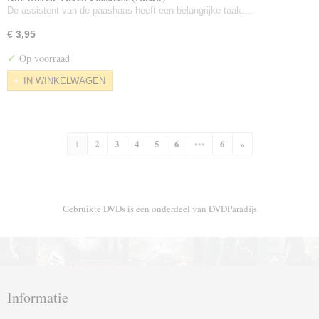
De assistent van de paashaas heeft een belangrijke taak.…
€ 3,95
✓
Op voorraad
IN WINKELWAGEN
1
2
3
4
5
6
•••
6
»
Gebruikte DVDs is een onderdeel van DVDParadijs
Informatie