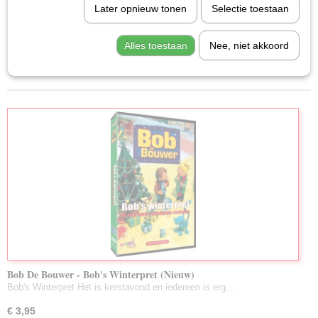
Later opnieuw tonen
Selectie toestaan
Familie (Nieuw)
Sorteer op:
Muziek (Nieuw)
Alles toestaan
Nee, niet akkoord
1
2
3
4
5
6
•••
6
»
Drama (Nieuw)
Romantiek (Nieuw)
Oorlog (Nieuw)
Documentaire (Nieuw)
Tekenfilm (Nieuw)
Science Fiction (Nieuw)
T.V. Series (Nieuw)
Anime
Erotiek
Bob De Bouwer - Bob's Winterpret (Nieuw)
Bob's Winterpret Het is kerstavond en iedereen is erg…
€ 3,95