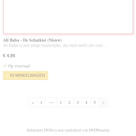
Ali Baba - De Schatkist (Nieuw)
Ali Baba is een jonge houtsnijder, die hard werkt om voor…
€ 4,95
✓
Op voorraad
IN WINKELWAGEN
«
1
•••
1
2
3
4
5
6
Gebruikte DVDs is een onderdeel van DVDParadijs