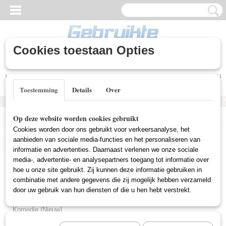
Cookies toestaan Opties
Inloggen
Registreren
UW WINKELWAGEN
Geen producten
(0)
Toestemming
Details
Over
Home
>
Nieuwe DVD's
>
Tekenfilm (Nieuw)
Op deze website worden cookies gebruikt
Cookies worden door ons gebruikt voor verkeersanalyse, het
Nieuwe DVD's
aanbieden van sociale media-functies en het personaliseren van
informatie en advertenties. Daarnaast verlenen we onze sociale
media-, advertentie- en analysepartners toegang tot informatie over
hoe u onze site gebruikt. Zij kunnen deze informatie gebruiken in
Horror (Nieuw)
combinatie met andere gegevens die zij mogelijk hebben verzameld
Thriller (Nieuw)
door uw gebruik van hun diensten of die u hen hebt verstrekt.
Aktie (Nieuw)
Komedie (Nieuw)
Western (Nieuw)