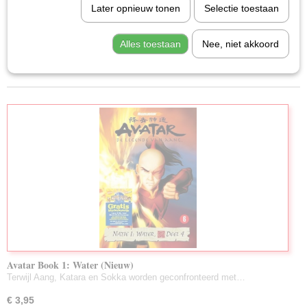
Later opnieuw tonen
Selectie toestaan
Familie (Nieuw)
Sorteer op:
Muziek (Nieuw)
Alles toestaan
Nee, niet akkoord
«
1
•••
1
2
3
4
5
6
Drama (Nieuw)
Romantiek (Nieuw)
Oorlog (Nieuw)
Documentaire (Nieuw)
Tekenfilm (Nieuw)
Science Fiction (Nieuw)
T.V. Series (Nieuw)
Anime
Erotiek
Avatar Book 1: Water (Nieuw)
Terwijl Aang, Katara en Sokka worden geconfronteerd met…
€ 3,95