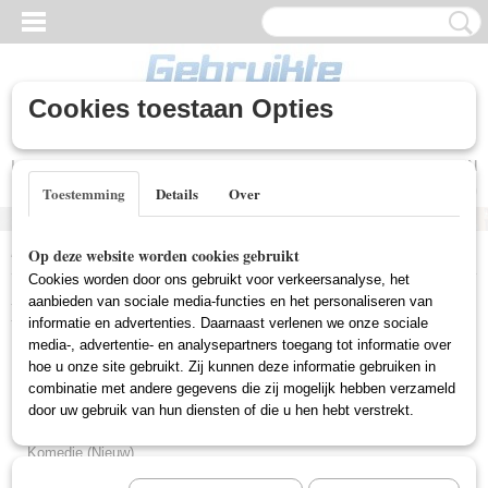
Cookies toestaan Opties
Inloggen
Registreren
UW WINKELWAGEN
Geen producten
(0)
Toestemming
Details
Over
Home
>
Nieuwe DVD's
>
T.V. Series (Nieuw)
Op deze website worden cookies gebruikt
Cookies worden door ons gebruikt voor verkeersanalyse, het
Nieuwe DVD's
aanbieden van sociale media-functies en het personaliseren van
informatie en advertenties. Daarnaast verlenen we onze sociale
media-, advertentie- en analysepartners toegang tot informatie over
hoe u onze site gebruikt. Zij kunnen deze informatie gebruiken in
Horror (Nieuw)
combinatie met andere gegevens die zij mogelijk hebben verzameld
Thriller (Nieuw)
door uw gebruik van hun diensten of die u hen hebt verstrekt.
Aktie (Nieuw)
Komedie (Nieuw)
Western (Nieuw)