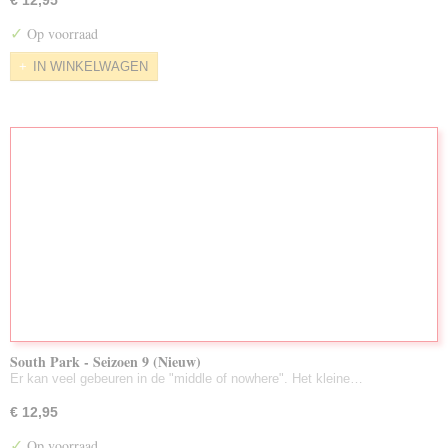
€ 12,95
✓
Op voorraad
IN WINKELWAGEN
South Park - Seizoen 9 (Nieuw)
Er kan veel gebeuren in de "middle of nowhere". Het kleine…
€ 12,95
✓
Op voorraad