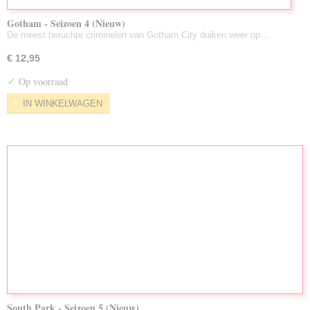
Gotham - Seizoen 4 (Nieuw)
De meest beruchte criminelen van Gotham City duiken weer op…
€ 12,95
✓
Op voorraad
IN WINKELWAGEN
South Park - Seizoen 5 (Nieuw)