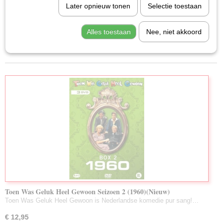
Later opnieuw tonen
Selectie toestaan
Familie (Nieuw)
Sorteer op:
Muziek (Nieuw)
Alles toestaan
Nee, niet akkoord
1
2
»
Drama (Nieuw)
Romantiek (Nieuw)
Oorlog (Nieuw)
Documentaire (Nieuw)
Tekenfilm (Nieuw)
Science Fiction (Nieuw)
T.V. Series (Nieuw)
Anime
Erotiek
Toen Was Geluk Heel Gewoon Seizoen 2 (1960)(Nieuw)
Toen Was Geluk Heel Gewoon is Nederlandse komedie pur sang!…
€ 12,95